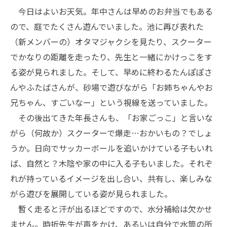
今日はよいお天気。年中さんは早めのお弁当でもある
ので、庭でたくさん遊んでいました。池に再び表れた
（新メンバーの）オタマジャクシを見たり、スクーター
でかなりの距離を走ったり、先生と一緒にかけっこをす
る姿が見られました。そして、早めに終わるたんぽぽさ
んやふたばさんが、砂場で遊びながら「お姉ちゃんやお
兄ちゃん、すごいなー」という視線を送っていました。
その後出てきた年長さんも、「お家ごっこ」と言いな
がら（何故か）スクーターで爆走…おかいもの？でしょ
うか。日向でサッカーボールを追いかけている子もいれ
ば、自然と？木陰や家の中に入る子もいました。それぞ
れが持っているイメージを出し合い、共有し、楽しみな
がら遊びを展開している姿が見られました。
暫く走ると汗が出るほどですので、水分補給は欠かせ
ません。時折先生が声をかけ、あるいは自分で水筒の所