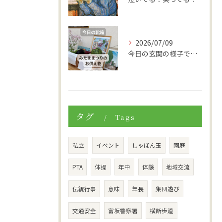
2026/07/09
今日の玄関の様子です。
タグ
Tags
私立
イベント
しゃぼん玉
園庭
PTA
体操
年中
体験
地域交流
伝統行事
意味
年長
集団遊び
交通安全
富坂警察署
横断歩道