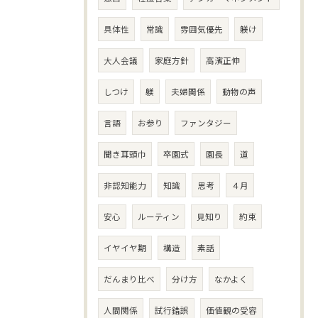
具体性
常識
雰囲気優先
躾け
大人会議
家庭方針
高濱正伸
しつけ
躾
夫婦関係
動物の声
言語
お参り
ファンタジー
聞き耳頭巾
卒園式
園長
道
非認知能力
知識
思考
４月
安心
ルーティン
見知り
約束
イヤイヤ期
構造
素話
だんまり比べ
分け方
なかよく
人間関係
試行錯誤
価値観の受容