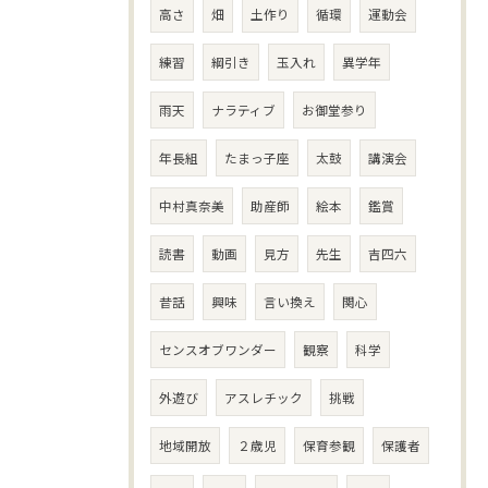
高さ
畑
土作り
循環
運動会
練習
綱引き
玉入れ
異学年
雨天
ナラティブ
お御堂参り
年長組
たまっ子座
太鼓
講演会
中村真奈美
助産師
絵本
鑑賞
読書
動画
見方
先生
吉四六
昔話
興味
言い換え
関心
センスオブワンダー
観察
科学
外遊び
アスレチック
挑戦
地域開放
２歳児
保育参観
保護者