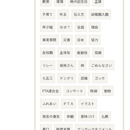
教育
環境
時の記念日
正課
子育て
叱る
伝え方
幼稚園入園
年少組
なぜ？
会話
理由
事実質問
災害
日本
協力
反抗期
主体性
能動性
協調
リレー
和尚さん
柿
ごめんなさい
七五三
ドングリ
認識
ゴッホ
PTA連合会
コンサート
物語
動物
ふれあい
ＰＴＡ
イラスト
発言の勇気
参観
意味づけ
仏教
悪口
程度言葉
アンガーマネジメント