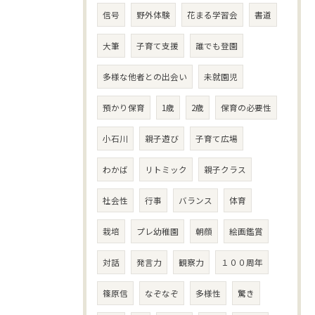
信号
野外体験
花まる学習会
書道
大筆
子育て支援
誰でも登園
多様な他者との出会い
未就園児
預かり保育
1歳
2歳
保育の必要性
小石川
親子遊び
子育て広場
わかば
リトミック
親子クラス
社会性
行事
バランス
体育
栽培
プレ幼稚園
朝顔
絵画鑑賞
対話
発言力
観察力
１００周年
篠原信
なぞなぞ
多様性
驚き