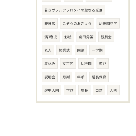
若きヴァルファロメイの聖なる光景
非日常
こぞうのおきょう
幼稚園見学
満3歳児
影絵
劇団角笛
観劇会
老人
終業式
園歌
一学期
夏休み
文京区
幼稚園
遊び
説明会
月謝
年齢
延長保育
途中入園
学び
成長
自然
入園