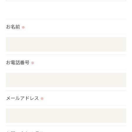
＜個人情報の提供について＞
当社ではお客様の同意を得た場合または法令に定め
られた場合を除き、
お名前
※
取得した個人情報を第三者に提供することはいたし
ません。
＜個人情報の委託について＞
お電話番号
※
当社では、利用目的の達成に必要な範囲において、
個人情報を外部に委託する場合があります。
これらの委託先に対しては個人情報保護契約等の措
置をとり、適切な監督を行います。
メールアドレス
※
＜個人情報の安全管理＞
当社では、個人情報の漏洩等がなされないよう、適
切に安全管理対策を実施します。