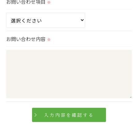
お問い合わせ項目
※
＜個人情報を与えなかった場合に生じる結果＞
必要な情報を頂けない場合は、それに対応した当社
のサービスをご提供できない場合がございますので
お問い合わせ内容
※
予めご了承ください。
＜個人情報の開示･訂正・削除･利用停止の手続につ
いて＞
当社では、お客様の個人情報の開示･訂正･削除・利
用停止の手続を定めさせて頂いております。
ご本人である事を確認のうえ、対応させて頂きま
す。
個人情報の開示･訂正･削除・利用停止の具体的手続
きにつきましては、お電話でお問合せ下さい。