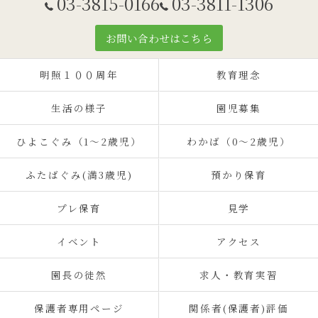
03-3815-0166
03-3811-1306
お問い合わせはこちら
明照１００周年
教育理念
生活の様子
園児募集
ひよこぐみ（1〜2歳児）
わかば（0～2歳児）
ふたばぐみ(満3歳児)
預かり保育
プレ保育
見学
イベント
アクセス
園長の徒然
求人・教育実習
保護者専用ページ
関係者(保護者)評価