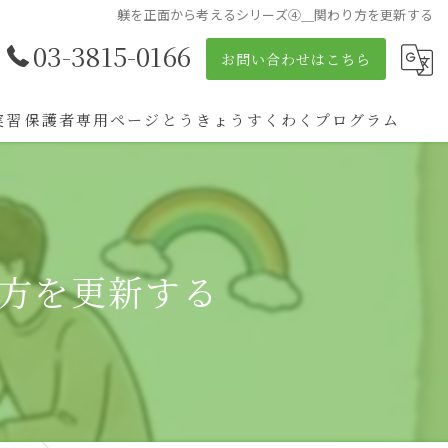
躾を正面から考えるシリーズ④＿関わり方を更新する
03-3815-0166
お問い合わせはこちら
実習
保護者専用ページ
とうきょうすくわくプログラム
方を更新する