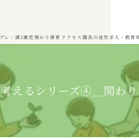
プレ・満3歳児
預かり保育
アクセス
園長の徒然
求人・教育
わかば（0～2歳児）
ひよこぐみ（1〜2歳児）
ら考えるシリーズ④＿関わり
ふたばぐみ(満3歳児)