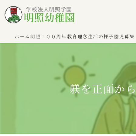
ホーム
明照１００周年
教育理念
生活の様子
園児募集
躾を正面か