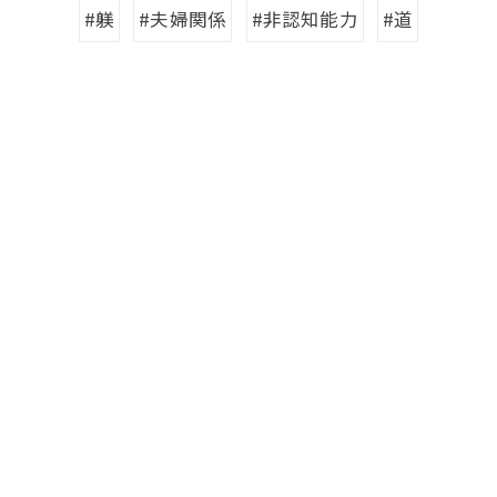
#躾
#夫婦関係
#非認知能力
#道