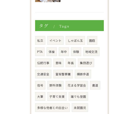
タグ
Tags
私立
イベント
しゃぼん玉
園庭
PTA
体操
年中
体験
地域交流
伝統行事
意味
年長
集団遊び
交通安全
富坂警察署
横断歩道
信号
野外体験
花まる学習会
書道
大筆
子育て支援
誰でも登園
多様な他者との出会い
未就園児