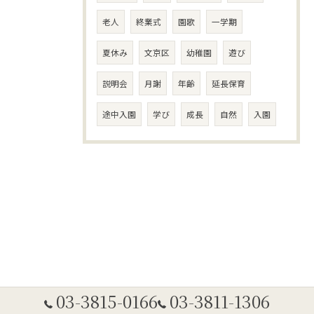
老人
終業式
園歌
一学期
夏休み
文京区
幼稚園
遊び
説明会
月謝
年齢
延長保育
途中入園
学び
成長
自然
入園
03-3815-0166
03-3811-1306