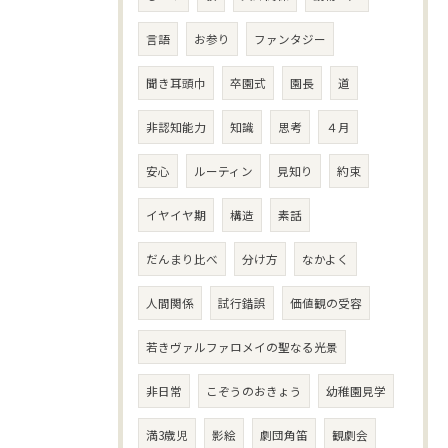
言語
お参り
ファンタジー
聞き耳頭巾
卒園式
園長
道
非認知能力
知識
思考
４月
安心
ルーティン
見知り
約束
イヤイヤ期
構造
素話
だんまり比べ
分け方
なかよく
人間関係
試行錯誤
価値観の受容
若きヴァルファロメイの聖なる光景
非日常
こぞうのおきょう
幼稚園見学
満3歳児
影絵
劇団角笛
観劇会