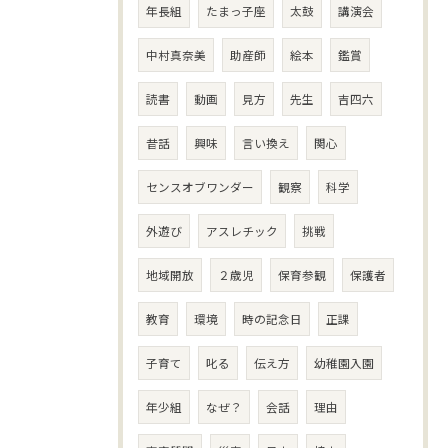
年長組
たまっ子座
太鼓
講演会
中村真奈美
助産師
絵本
鑑賞
読書
動画
見方
先生
吉四六
昔話
興味
言い換え
関心
センスオブワンダー
観察
科学
外遊び
アスレチック
挑戦
地域開放
２歳児
保育参観
保護者
教育
環境
時の記念日
正課
子育て
叱る
伝え方
幼稚園入園
年少組
なぜ？
会話
理由