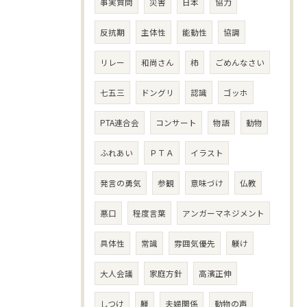
事実質問
災害
日本
協力
反抗期
主体性
能動性
協調
リレー
和尚さん
柿
ごめんなさい
七五三
ドングリ
認識
ゴッホ
PTA連合会
コンサート
物語
動物
ふれあい
ＰＴＡ
イラスト
発言の勇気
参観
意味づけ
仏教
悪口
程度言葉
アンガーマネジメント
具体性
常識
雰囲気優先
躾け
大人会議
家庭方針
高濱正伸
しつけ
躾
夫婦関係
動物の声