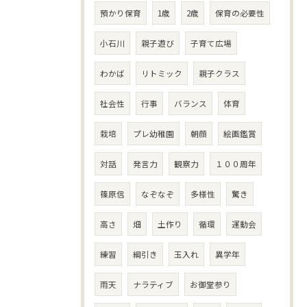
預かり保育
1歳
2歳
保育の必要性
小石川
親子遊び
子育て広場
わかば
リトミック
親子クラス
社会性
行事
バランス
体育
栽培
プレ幼稚園
朝顔
絵画鑑賞
対話
発言力
観察力
１００周年
篠原信
なぞなぞ
多様性
驚き
高さ
畑
土作り
循環
運動会
練習
綱引き
玉入れ
異学年
雨天
ナラティブ
お御堂参り