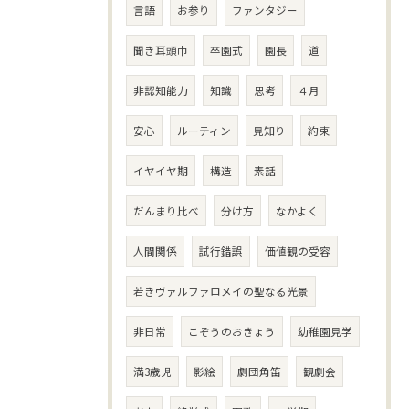
言語
お参り
ファンタジー
聞き耳頭巾
卒園式
園長
道
非認知能力
知識
思考
４月
安心
ルーティン
見知り
約束
イヤイヤ期
構造
素話
だんまり比べ
分け方
なかよく
人間関係
試行錯誤
価値観の受容
若きヴァルファロメイの聖なる光景
非日常
こぞうのおきょう
幼稚園見学
満3歳児
影絵
劇団角笛
観劇会