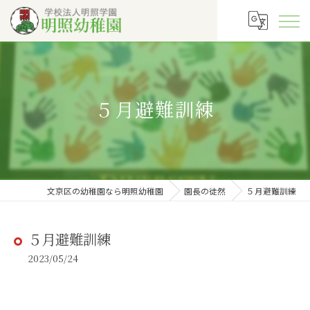
５月避難訓練
文京区の幼稚園なら明照幼稚園
園長の徒然
５月避難訓練
５月避難訓練
2023/05/24