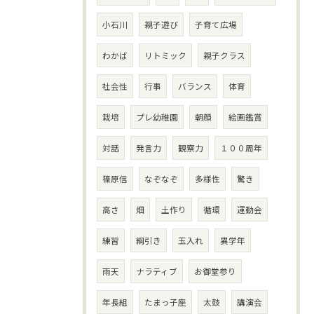
小石川
親子遊び
子育て広場
わかば
リトミック
親子クラス
社会性
行事
バランス
体育
栽培
プレ幼稚園
朝顔
絵画鑑賞
対話
発言力
観察力
１００周年
篠原信
なぞなぞ
多様性
驚き
高さ
畑
土作り
循環
運動会
練習
綱引き
玉入れ
異学年
雨天
ナラティブ
お御堂参り
年長組
たまっ子座
太鼓
講演会