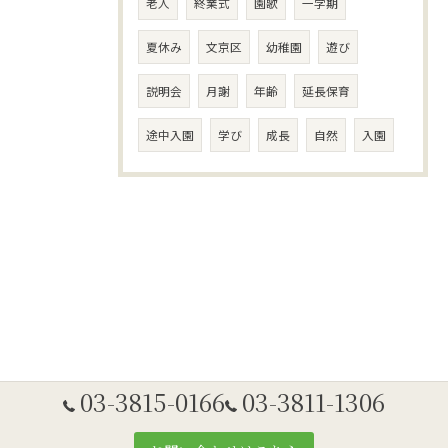
老人
終業式
園歌
一学期
夏休み
文京区
幼稚園
遊び
説明会
月謝
年齢
延長保育
途中入園
学び
成長
自然
入園
03-3815-0166
03-3811-1306