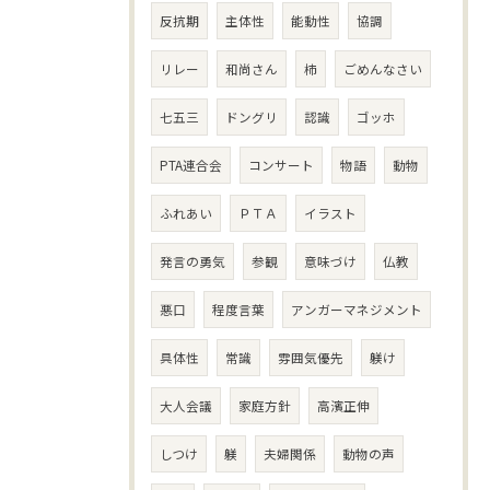
反抗期
主体性
能動性
協調
リレー
和尚さん
柿
ごめんなさい
七五三
ドングリ
認識
ゴッホ
PTA連合会
コンサート
物語
動物
ふれあい
ＰＴＡ
イラスト
発言の勇気
参観
意味づけ
仏教
悪口
程度言葉
アンガーマネジメント
具体性
常識
雰囲気優先
躾け
大人会議
家庭方針
高濱正伸
しつけ
躾
夫婦関係
動物の声