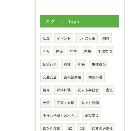
タグ
Tags
私立
イベント
しゃぼん玉
園庭
PTA
体操
年中
体験
地域交流
伝統行事
意味
年長
集団遊び
交通安全
富坂警察署
横断歩道
信号
野外体験
花まる学習会
書道
大筆
子育て支援
誰でも登園
多様な他者との出会い
未就園児
預かり保育
1歳
2歳
保育の必要性