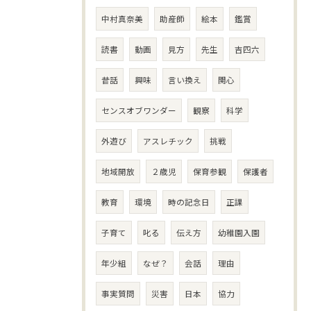
中村真奈美
助産師
絵本
鑑賞
読書
動画
見方
先生
吉四六
昔話
興味
言い換え
関心
センスオブワンダー
観察
科学
外遊び
アスレチック
挑戦
地域開放
２歳児
保育参観
保護者
教育
環境
時の記念日
正課
子育て
叱る
伝え方
幼稚園入園
年少組
なぜ？
会話
理由
事実質問
災害
日本
協力