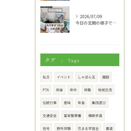
2026/07/09
今日の玄関の様子です。
タグ
Tags
私立
イベント
しゃぼん玉
園庭
PTA
体操
年中
体験
地域交流
伝統行事
意味
年長
集団遊び
交通安全
富坂警察署
横断歩道
信号
野外体験
花まる学習会
書道