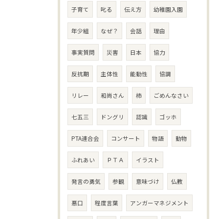
子育て
叱る
伝え方
幼稚園入園
年少組
なぜ？
会話
理由
事実質問
災害
日本
協力
反抗期
主体性
能動性
協調
リレー
和尚さん
柿
ごめんなさい
七五三
ドングリ
認識
ゴッホ
PTA連合会
コンサート
物語
動物
ふれあい
ＰＴＡ
イラスト
発言の勇気
参観
意味づけ
仏教
悪口
程度言葉
アンガーマネジメント