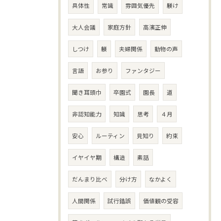
具体性
常識
雰囲気優先
躾け
大人会議
家庭方針
高濱正伸
しつけ
躾
夫婦関係
動物の声
言語
お参り
ファンタジー
聞き耳頭巾
卒園式
園長
道
非認知能力
知識
思考
４月
安心
ルーティン
見知り
約束
イヤイヤ期
構造
素話
だんまり比べ
分け方
なかよく
人間関係
試行錯誤
価値観の受容