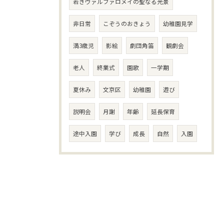
若きヴァルファロメイの聖なる光景
非日常
こぞうのおきょう
幼稚園見学
満3歳児
影絵
劇団角笛
観劇会
老人
終業式
園歌
一学期
夏休み
文京区
幼稚園
遊び
説明会
月謝
年齢
延長保育
途中入園
学び
成長
自然
入園