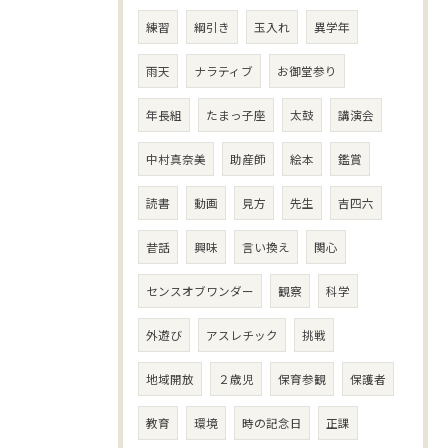
練習
綱引き
玉入れ
異学年
雨天
ナラティブ
お御堂参り
年長組
たまっ子座
太鼓
講演会
中村真奈美
助産師
絵本
鑑賞
読書
動画
見方
先生
吉四六
昔話
興味
言い換え
関心
センスオブワンダー
観察
科学
外遊び
アスレチック
挑戦
地域開放
２歳児
保育参観
保護者
教育
環境
時の記念日
正課