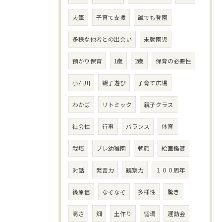
大筆
子育て支援
誰でも登園
多様な他者との出会い
未就園児
預かり保育
1歳
2歳
保育の必要性
小石川
親子遊び
子育て広場
わかば
リトミック
親子クラス
社会性
行事
バランス
体育
栽培
プレ幼稚園
朝顔
絵画鑑賞
対話
発言力
観察力
１００周年
篠原信
なぞなぞ
多様性
驚き
高さ
畑
土作り
循環
運動会