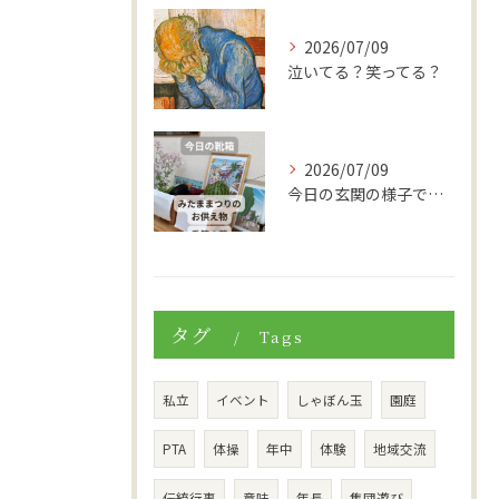
2026/07/09
泣いてる？笑ってる？
2026/07/09
今日の玄関の様子です。
タグ
Tags
私立
イベント
しゃぼん玉
園庭
PTA
体操
年中
体験
地域交流
伝統行事
意味
年長
集団遊び