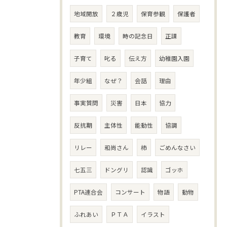
地域開放
２歳児
保育参観
保護者
教育
環境
時の記念日
正課
子育て
叱る
伝え方
幼稚園入園
年少組
なぜ？
会話
理由
事実質問
災害
日本
協力
反抗期
主体性
能動性
協調
リレー
和尚さん
柿
ごめんなさい
七五三
ドングリ
認識
ゴッホ
PTA連合会
コンサート
物語
動物
ふれあい
ＰＴＡ
イラスト