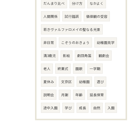
だんまり比べ
分け方
なかよく
人間関係
試行錯誤
価値観の受容
若きヴァルファロメイの聖なる光景
非日常
こぞうのおきょう
幼稚園見学
満3歳児
影絵
劇団角笛
観劇会
老人
終業式
園歌
一学期
夏休み
文京区
幼稚園
遊び
説明会
月謝
年齢
延長保育
途中入園
学び
成長
自然
入園