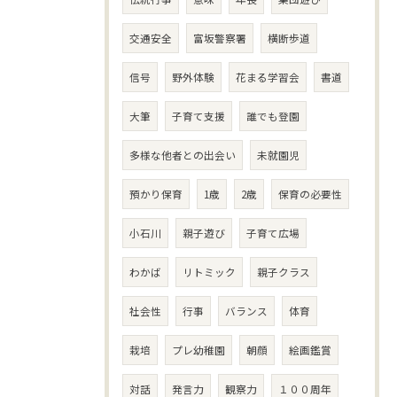
交通安全
富坂警察署
横断歩道
信号
野外体験
花まる学習会
書道
大筆
子育て支援
誰でも登園
多様な他者との出会い
未就園児
預かり保育
1歳
2歳
保育の必要性
小石川
親子遊び
子育て広場
わかば
リトミック
親子クラス
社会性
行事
バランス
体育
栽培
プレ幼稚園
朝顔
絵画鑑賞
対話
発言力
観察力
１００周年