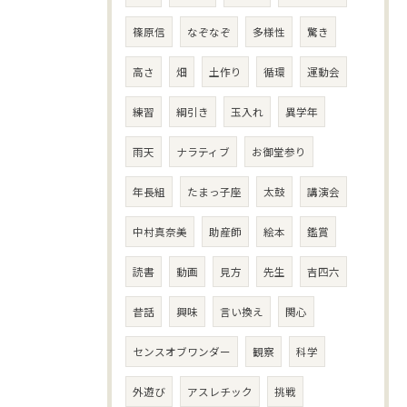
篠原信
なぞなぞ
多様性
驚き
高さ
畑
土作り
循環
運動会
練習
綱引き
玉入れ
異学年
雨天
ナラティブ
お御堂参り
年長組
たまっ子座
太鼓
講演会
中村真奈美
助産師
絵本
鑑賞
読書
動画
見方
先生
吉四六
昔話
興味
言い換え
関心
センスオブワンダー
観察
科学
外遊び
アスレチック
挑戦