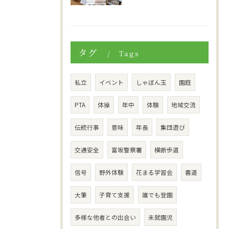
タグ
Tags
私立
イベント
しゃぼん玉
園庭
PTA
体操
年中
体験
地域交流
伝統行事
意味
年長
集団遊び
交通安全
富坂警察署
横断歩道
信号
野外体験
花まる学習会
書道
大筆
子育て支援
誰でも登園
多様な他者との出会い
未就園児