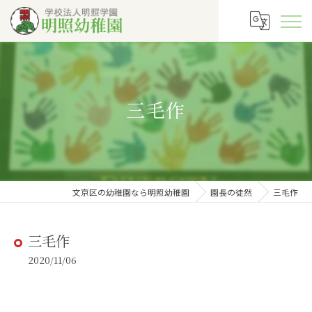
三毛作
文京区の幼稚園なら明照幼稚園
園長の徒然
三毛作
三毛作
2020/11/06