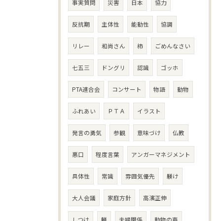
事実質問
災害
日本
協力
反抗期
主体性
能動性
協調
リレー
和尚さん
柿
ごめんなさい
七五三
ドングリ
認識
ゴッホ
PTA連合会
コンサート
物語
動物
ふれあい
ＰＴＡ
イラスト
発言の勇気
参観
意味づけ
仏教
悪口
程度言葉
アンガーマネジメント
具体性
常識
雰囲気優先
躾け
大人会議
家庭方針
高濱正伸
しつけ
躾
夫婦関係
動物の声