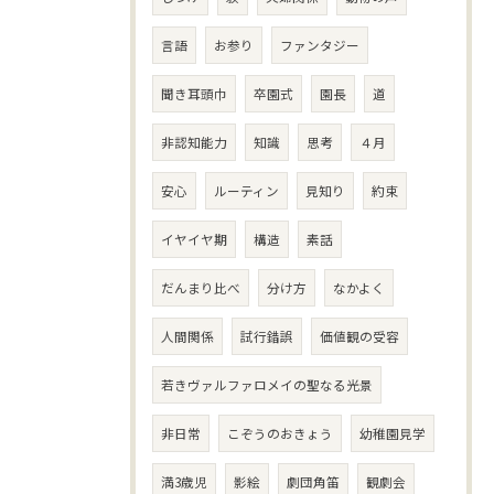
言語
お参り
ファンタジー
聞き耳頭巾
卒園式
園長
道
非認知能力
知識
思考
４月
安心
ルーティン
見知り
約束
イヤイヤ期
構造
素話
だんまり比べ
分け方
なかよく
人間関係
試行錯誤
価値観の受容
若きヴァルファロメイの聖なる光景
非日常
こぞうのおきょう
幼稚園見学
満3歳児
影絵
劇団角笛
観劇会