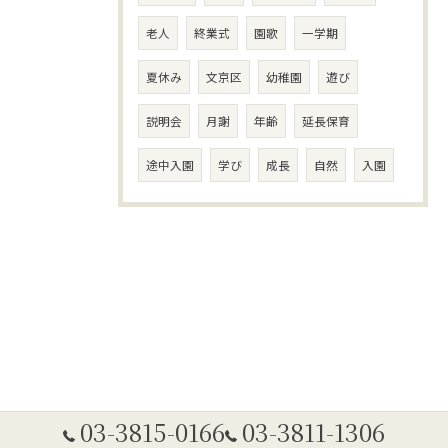
老人
終業式
園歌
一学期
夏休み
文京区
幼稚園
遊び
説明会
月謝
年齢
延長保育
途中入園
学び
成長
自然
入園
03-3815-0166
03-3811-1306