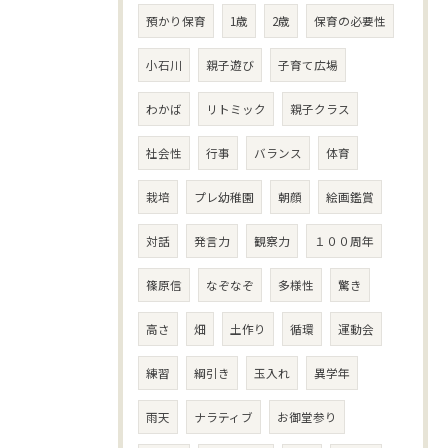
預かり保育
1歳
2歳
保育の必要性
小石川
親子遊び
子育て広場
わかば
リトミック
親子クラス
社会性
行事
バランス
体育
栽培
プレ幼稚園
朝顔
絵画鑑賞
対話
発言力
観察力
１００周年
篠原信
なぞなぞ
多様性
驚き
高さ
畑
土作り
循環
運動会
練習
綱引き
玉入れ
異学年
雨天
ナラティブ
お御堂参り