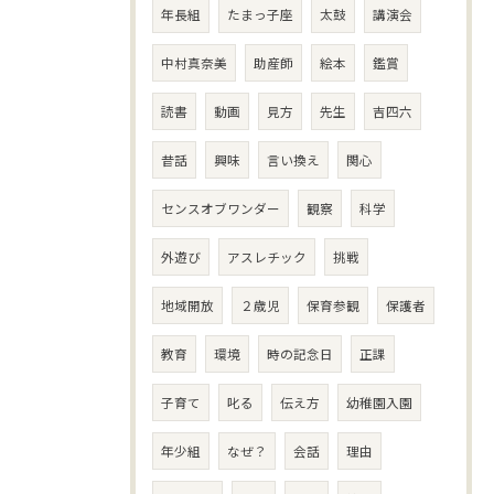
年長組
たまっ子座
太鼓
講演会
中村真奈美
助産師
絵本
鑑賞
読書
動画
見方
先生
吉四六
昔話
興味
言い換え
関心
センスオブワンダー
観察
科学
外遊び
アスレチック
挑戦
地域開放
２歳児
保育参観
保護者
教育
環境
時の記念日
正課
子育て
叱る
伝え方
幼稚園入園
年少組
なぜ？
会話
理由