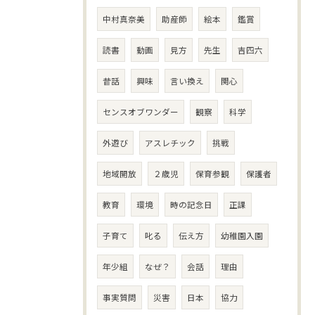
中村真奈美
助産師
絵本
鑑賞
読書
動画
見方
先生
吉四六
昔話
興味
言い換え
関心
センスオブワンダー
観察
科学
外遊び
アスレチック
挑戦
地域開放
２歳児
保育参観
保護者
教育
環境
時の記念日
正課
子育て
叱る
伝え方
幼稚園入園
年少組
なぜ？
会話
理由
事実質問
災害
日本
協力