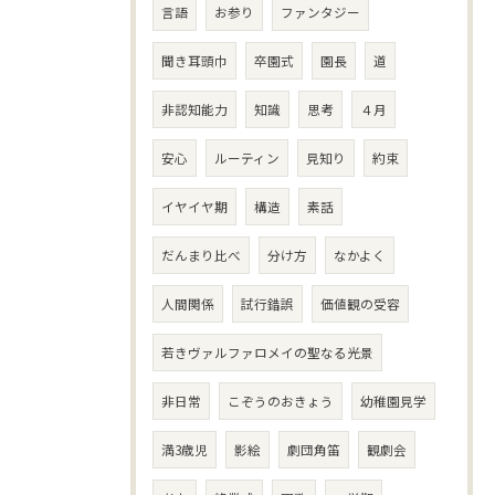
言語
お参り
ファンタジー
聞き耳頭巾
卒園式
園長
道
非認知能力
知識
思考
４月
安心
ルーティン
見知り
約束
イヤイヤ期
構造
素話
だんまり比べ
分け方
なかよく
人間関係
試行錯誤
価値観の受容
若きヴァルファロメイの聖なる光景
非日常
こぞうのおきょう
幼稚園見学
満3歳児
影絵
劇団角笛
観劇会