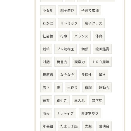
小石川
親子遊び
子育て広場
わかば
リトミック
親子クラス
社会性
行事
バランス
体育
栽培
プレ幼稚園
朝顔
絵画鑑賞
対話
発言力
観察力
１００周年
篠原信
なぞなぞ
多様性
驚き
高さ
畑
土作り
循環
運動会
練習
綱引き
玉入れ
異学年
雨天
ナラティブ
お御堂参り
年長組
たまっ子座
太鼓
講演会