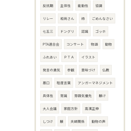
反抗期
主体性
能動性
協調
リレー
和尚さん
柿
ごめんなさい
七五三
ドングリ
認識
ゴッホ
PTA連合会
コンサート
物語
動物
ふれあい
ＰＴＡ
イラスト
発言の勇気
参観
意味づけ
仏教
悪口
程度言葉
アンガーマネジメント
具体性
常識
雰囲気優先
躾け
大人会議
家庭方針
高濱正伸
しつけ
躾
夫婦関係
動物の声