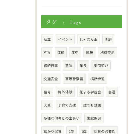
タグ
Tags
私立
イベント
しゃぼん玉
園庭
PTA
体操
年中
体験
地域交流
伝統行事
意味
年長
集団遊び
交通安全
富坂警察署
横断歩道
信号
野外体験
花まる学習会
書道
大筆
子育て支援
誰でも登園
多様な他者との出会い
未就園児
預かり保育
1歳
2歳
保育の必要性