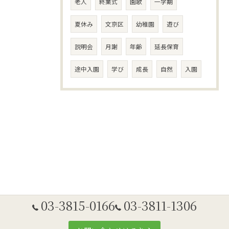
老人
終業式
園歌
一学期
夏休み
文京区
幼稚園
遊び
説明会
月謝
年齢
延長保育
途中入園
学び
成長
自然
入園
03-3815-0166
03-3811-1306