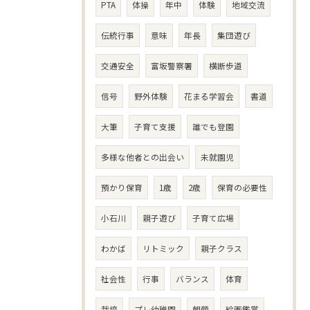
PTA
体操
年中
体験
地域交流
伝統行事
意味
年長
集団遊び
交通安全
富坂警察署
横断歩道
信号
野外体験
花まる学習会
書道
大筆
子育て支援
誰でも登園
多様な他者との出会い
未就園児
預かり保育
1歳
2歳
保育の必要性
小石川
親子遊び
子育て広場
わかば
リトミック
親子クラス
社会性
行事
バランス
体育
栽培
プレ幼稚園
朝顔
絵画鑑賞