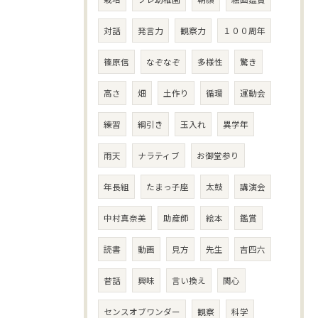
対話
発言力
観察力
１００周年
篠原信
なぞなぞ
多様性
驚き
高さ
畑
土作り
循環
運動会
練習
綱引き
玉入れ
異学年
雨天
ナラティブ
お御堂参り
年長組
たまっ子座
太鼓
講演会
中村真奈美
助産師
絵本
鑑賞
読書
動画
見方
先生
吉四六
昔話
興味
言い換え
関心
センスオブワンダー
観察
科学