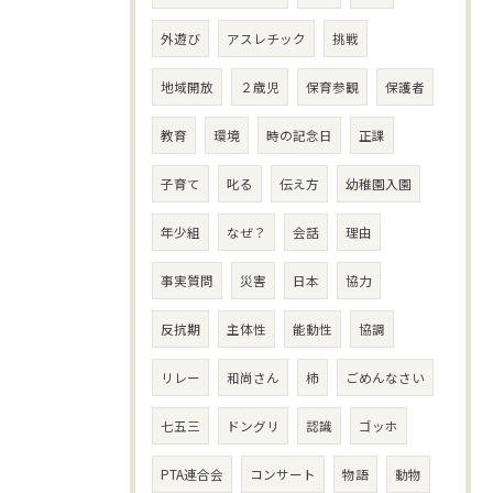
外遊び
アスレチック
挑戦
地域開放
２歳児
保育参観
保護者
教育
環境
時の記念日
正課
子育て
叱る
伝え方
幼稚園入園
年少組
なぜ？
会話
理由
事実質問
災害
日本
協力
反抗期
主体性
能動性
協調
リレー
和尚さん
柿
ごめんなさい
七五三
ドングリ
認識
ゴッホ
PTA連合会
コンサート
物語
動物