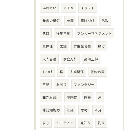
ふれあい
ＰＴＡ
イラスト
発言の勇気
参観
意味づけ
仏教
悪口
程度言葉
アンガーマネジメント
具体性
常識
雰囲気優先
躾け
大人会議
家庭方針
高濱正伸
しつけ
躾
夫婦関係
動物の声
言語
お参り
ファンタジー
聞き耳頭巾
卒園式
園長
道
非認知能力
知識
思考
４月
安心
ルーティン
見知り
約束