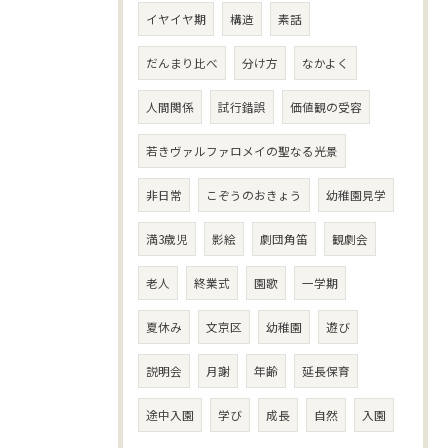
イヤイヤ期
構造
素話
だんまり比べ
分け方
なかよく
人間関係
試行錯誤
価値観の受容
若きヴァルファロメイの聖なる光景
非日常
こぞうのおきょう
幼稚園見学
満3歳児
影絵
劇団角笛
観劇会
老人
終業式
園歌
一学期
夏休み
文京区
幼稚園
遊び
説明会
月謝
年齢
延長保育
途中入園
学び
成長
自然
入園