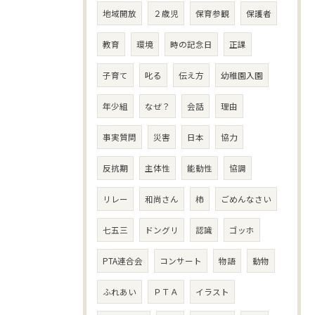
地域開放
２歳児
保育参観
保護者
教育
環境
時の記念日
正課
子育て
叱る
伝え方
幼稚園入園
年少組
なぜ？
会話
理由
事実質問
災害
日本
協力
反抗期
主体性
能動性
協調
リレー
和尚さん
柿
ごめんなさい
七五三
ドングリ
認識
ゴッホ
PTA連合会
コンサート
物語
動物
ふれあい
ＰＴＡ
イラスト