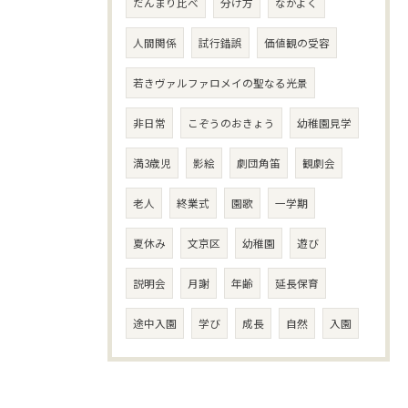
だんまり比べ
分け方
なかよく
人間関係
試行錯誤
価値観の受容
若きヴァルファロメイの聖なる光景
非日常
こぞうのおきょう
幼稚園見学
満3歳児
影絵
劇団角笛
観劇会
老人
終業式
園歌
一学期
夏休み
文京区
幼稚園
遊び
説明会
月謝
年齢
延長保育
途中入園
学び
成長
自然
入園