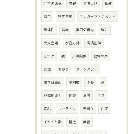
発言の勇気
参観
意味づけ
仏教
悪口
程度言葉
アンガーマネジメント
具体性
常識
雰囲気優先
躾け
大人会議
家庭方針
高濱正伸
しつけ
躾
夫婦関係
動物の声
言語
お参り
ファンタジー
聞き耳頭巾
卒園式
園長
道
非認知能力
知識
思考
４月
安心
ルーティン
見知り
約束
イヤイヤ期
構造
素話