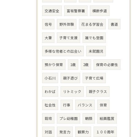
交通安全
富坂警察署
横断歩道
信号
野外体験
花まる学習会
書道
大筆
子育て支援
誰でも登園
多様な他者との出会い
未就園児
預かり保育
1歳
2歳
保育の必要性
小石川
親子遊び
子育て広場
わかば
リトミック
親子クラス
社会性
行事
バランス
体育
栽培
プレ幼稚園
朝顔
絵画鑑賞
対話
発言力
観察力
１００周年