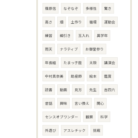
篠原信
なぞなぞ
多様性
驚き
高さ
畑
土作り
循環
運動会
練習
綱引き
玉入れ
異学年
雨天
ナラティブ
お御堂参り
年長組
たまっ子座
太鼓
講演会
中村真奈美
助産師
絵本
鑑賞
読書
動画
見方
先生
吉四六
昔話
興味
言い換え
関心
センスオブワンダー
観察
科学
外遊び
アスレチック
挑戦