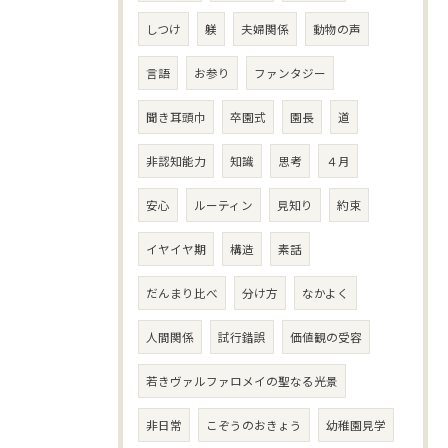
しつけ
躾
夫婦関係
動物の声
言語
お参り
ファンタジー
聞き耳頭巾
卒園式
園長
道
非認知能力
知識
思考
４月
安心
ルーティン
見知り
約束
イヤイヤ期
構造
素話
だんまり比べ
分け方
なかよく
人間関係
試行錯誤
価値観の受容
若きヴァルファロメイの聖なる光景
非日常
こぞうのおきょう
幼稚園見学