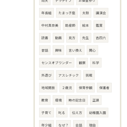
雨天
ナラティブ
お御堂参り
年長組
たまっ子座
太鼓
講演会
中村真奈美
助産師
絵本
鑑賞
読書
動画
見方
先生
吉四六
昔話
興味
言い換え
関心
センスオブワンダー
観察
科学
外遊び
アスレチック
挑戦
地域開放
２歳児
保育参観
保護者
教育
環境
時の記念日
正課
子育て
叱る
伝え方
幼稚園入園
年少組
なぜ？
会話
理由