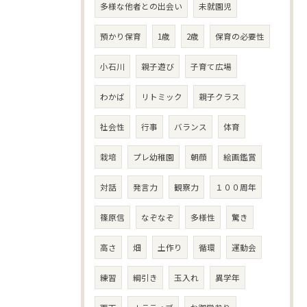
多様な他者との出会い
未就園児
預かり保育
1歳
2歳
保育の必要性
小石川
親子遊び
子育て広場
わかば
リトミック
親子クラス
社会性
行事
バランス
体育
栽培
プレ幼稚園
朝顔
絵画鑑賞
対話
発言力
観察力
１００周年
篠原信
なぞなぞ
多様性
驚き
高さ
畑
土作り
循環
運動会
練習
綱引き
玉入れ
異学年