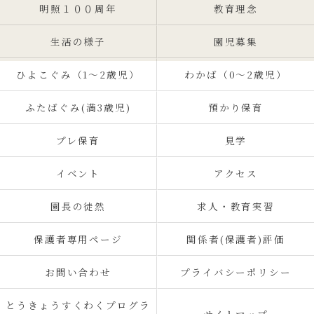
明照１００周年
教育理念
生活の様子
園児募集
ひよこぐみ（1〜2歳児）
わかば（0～2歳児）
ふたばぐみ(満3歳児)
預かり保育
プレ保育
見学
イベント
アクセス
園長の徒然
求人・教育実習
保護者専用ページ
関係者(保護者)評価
お問い合わせ
プライバシーポリシー
とうきょうすくわくプログラ
サイトマップ