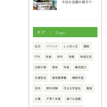
今日の玄関の様子です。
タグ
Tags
私立
イベント
しゃぼん玉
園庭
PTA
体操
年中
体験
地域交流
伝統行事
意味
年長
集団遊び
交通安全
富坂警察署
横断歩道
信号
野外体験
花まる学習会
書道
大筆
子育て支援
誰でも登園