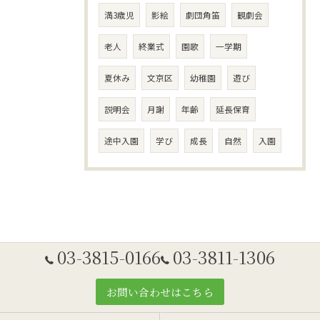
満3歳児
影絵
劇団角笛
観劇会
老人
終業式
園歌
一学期
夏休み
文京区
幼稚園
遊び
説明会
月謝
年齢
延長保育
途中入園
学び
成長
自然
入園
03-3815-0166
03-3811-1306
お問い合わせはこちら