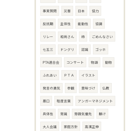
事実質問
災害
日本
協力
反抗期
主体性
能動性
協調
リレー
和尚さん
柿
ごめんなさい
七五三
ドングリ
認識
ゴッホ
PTA連合会
コンサート
物語
動物
ふれあい
ＰＴＡ
イラスト
発言の勇気
参観
意味づけ
仏教
悪口
程度言葉
アンガーマネジメント
具体性
常識
雰囲気優先
躾け
大人会議
家庭方針
高濱正伸