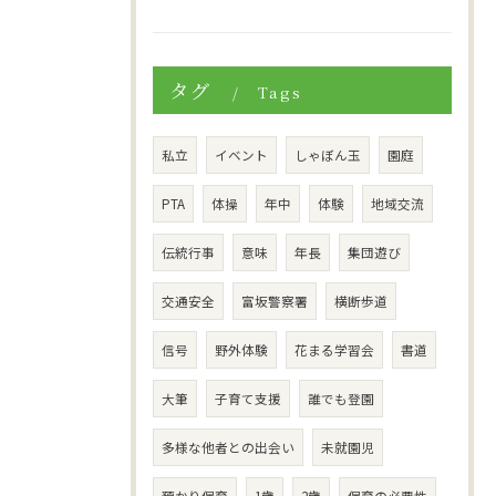
タグ
Tags
私立
イベント
しゃぼん玉
園庭
PTA
体操
年中
体験
地域交流
伝統行事
意味
年長
集団遊び
交通安全
富坂警察署
横断歩道
信号
野外体験
花まる学習会
書道
大筆
子育て支援
誰でも登園
多様な他者との出会い
未就園児
預かり保育
1歳
2歳
保育の必要性