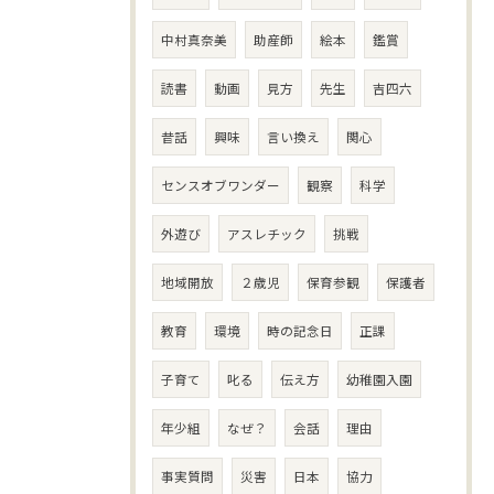
中村真奈美
助産師
絵本
鑑賞
読書
動画
見方
先生
吉四六
昔話
興味
言い換え
関心
センスオブワンダー
観察
科学
外遊び
アスレチック
挑戦
地域開放
２歳児
保育参観
保護者
教育
環境
時の記念日
正課
子育て
叱る
伝え方
幼稚園入園
年少組
なぜ？
会話
理由
事実質問
災害
日本
協力