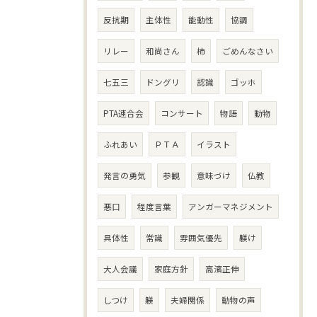
反抗期
主体性
能動性
協調
リレー
和尚さん
柿
ごめんなさい
七五三
ドングリ
認識
ゴッホ
PTA連合会
コンサート
物語
動物
ふれあい
ＰＴＡ
イラスト
発言の勇気
参観
意味づけ
仏教
悪口
程度言葉
アンガーマネジメント
具体性
常識
雰囲気優先
躾け
大人会議
家庭方針
高濱正伸
しつけ
躾
夫婦関係
動物の声