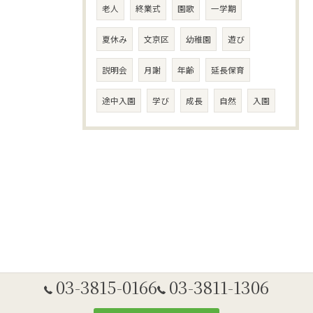
老人
終業式
園歌
一学期
夏休み
文京区
幼稚園
遊び
説明会
月謝
年齢
延長保育
途中入園
学び
成長
自然
入園
03-3815-0166
03-3811-1306