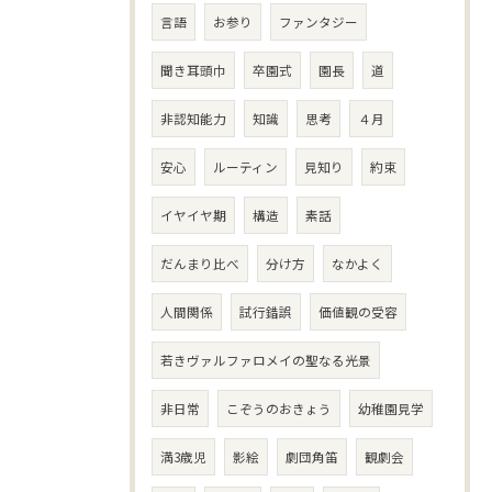
言語
お参り
ファンタジー
聞き耳頭巾
卒園式
園長
道
非認知能力
知識
思考
４月
安心
ルーティン
見知り
約束
イヤイヤ期
構造
素話
だんまり比べ
分け方
なかよく
人間関係
試行錯誤
価値観の受容
若きヴァルファロメイの聖なる光景
非日常
こぞうのおきょう
幼稚園見学
満3歳児
影絵
劇団角笛
観劇会