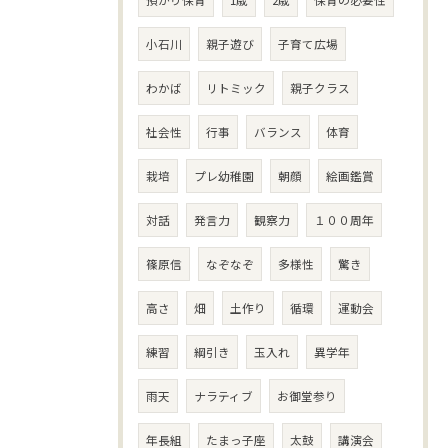
小石川
親子遊び
子育て広場
わかば
リトミック
親子クラス
社会性
行事
バランス
体育
栽培
プレ幼稚園
朝顔
絵画鑑賞
対話
発言力
観察力
１００周年
篠原信
なぞなぞ
多様性
驚き
高さ
畑
土作り
循環
運動会
練習
綱引き
玉入れ
異学年
雨天
ナラティブ
お御堂参り
年長組
たまっ子座
太鼓
講演会