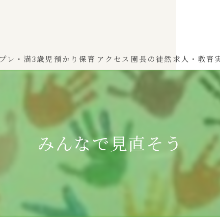
プレ・満3歳児
預かり保育
アクセス
園長の徒然
求人・教育
わかば（0～2歳児）
ひよこぐみ（1〜2歳児）
みんなで見直そう
ふたばぐみ(満3歳児)