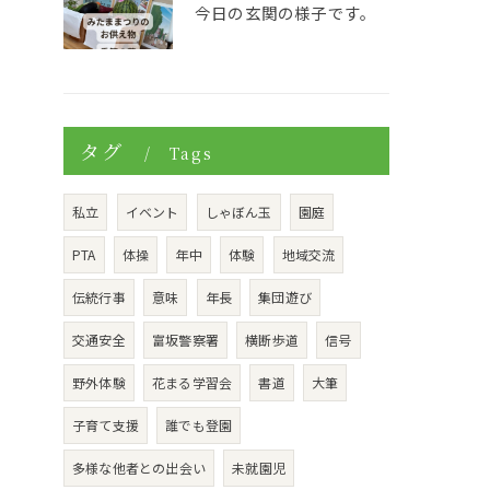
今日の玄関の様子です。
タグ
Tags
私立
イベント
しゃぼん玉
園庭
PTA
体操
年中
体験
地域交流
伝統行事
意味
年長
集団遊び
交通安全
富坂警察署
横断歩道
信号
野外体験
花まる学習会
書道
大筆
子育て支援
誰でも登園
多様な他者との出会い
未就園児