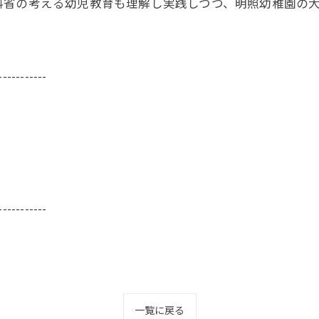
省の考える幼児教育も理解し実践しつつ、明照幼稚園の大
-----------
-----------
一覧に戻る