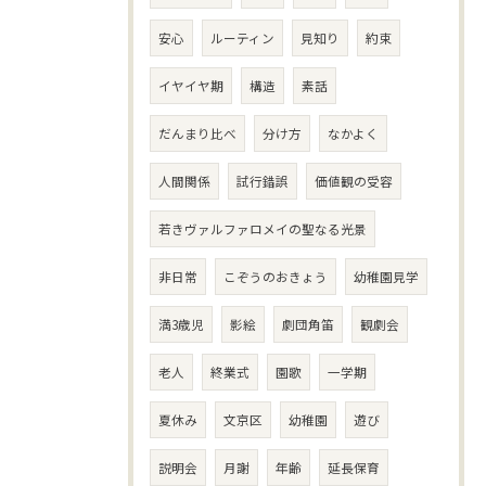
安心
ルーティン
見知り
約束
イヤイヤ期
構造
素話
だんまり比べ
分け方
なかよく
人間関係
試行錯誤
価値観の受容
若きヴァルファロメイの聖なる光景
非日常
こぞうのおきょう
幼稚園見学
満3歳児
影絵
劇団角笛
観劇会
老人
終業式
園歌
一学期
夏休み
文京区
幼稚園
遊び
説明会
月謝
年齢
延長保育