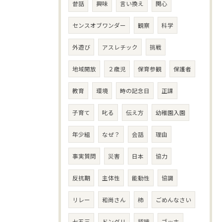
昔話
興味
言い換え
関心
センスオブワンダー
観察
科学
外遊び
アスレチック
挑戦
地域開放
２歳児
保育参観
保護者
教育
環境
時の記念日
正課
子育て
叱る
伝え方
幼稚園入園
年少組
なぜ？
会話
理由
事実質問
災害
日本
協力
反抗期
主体性
能動性
協調
リレー
和尚さん
柿
ごめんなさい
七五三
ドングリ
認識
ゴッホ