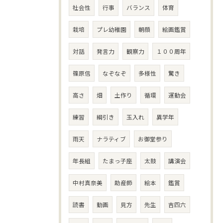
社会性
行事
バランス
体育
栽培
プレ幼稚園
朝顔
絵画鑑賞
対話
発言力
観察力
１００周年
篠原信
なぞなぞ
多様性
驚き
高さ
畑
土作り
循環
運動会
練習
綱引き
玉入れ
異学年
雨天
ナラティブ
お御堂参り
年長組
たまっ子座
太鼓
講演会
中村真奈美
助産師
絵本
鑑賞
読書
動画
見方
先生
吉四六