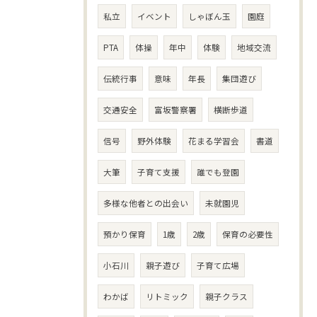
私立
イベント
しゃぼん玉
園庭
PTA
体操
年中
体験
地域交流
伝統行事
意味
年長
集団遊び
交通安全
富坂警察署
横断歩道
信号
野外体験
花まる学習会
書道
大筆
子育て支援
誰でも登園
多様な他者との出会い
未就園児
預かり保育
1歳
2歳
保育の必要性
小石川
親子遊び
子育て広場
わかば
リトミック
親子クラス