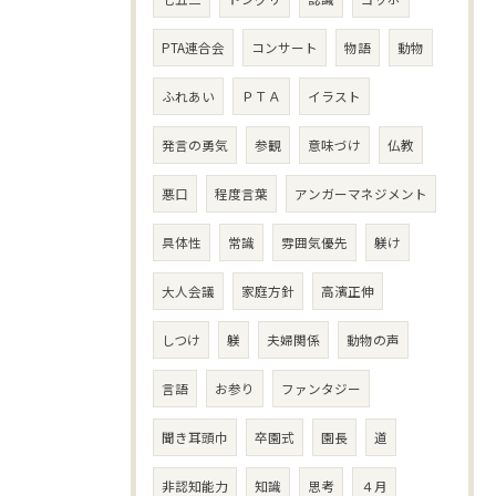
PTA連合会
コンサート
物語
動物
ふれあい
ＰＴＡ
イラスト
発言の勇気
参観
意味づけ
仏教
悪口
程度言葉
アンガーマネジメント
具体性
常識
雰囲気優先
躾け
大人会議
家庭方針
高濱正伸
しつけ
躾
夫婦関係
動物の声
言語
お参り
ファンタジー
聞き耳頭巾
卒園式
園長
道
非認知能力
知識
思考
４月