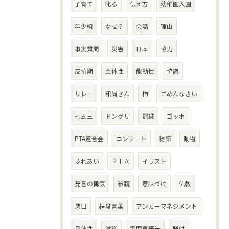
子育て
叱る
伝え方
幼稚園入園
年少組
なぜ？
会話
理由
事実質問
災害
日本
協力
反抗期
主体性
能動性
協調
リレー
和尚さん
柿
ごめんなさい
七五三
ドングリ
認識
ゴッホ
PTA連合会
コンサート
物語
動物
ふれあい
ＰＴＡ
イラスト
発言の勇気
参観
意味づけ
仏教
悪口
程度言葉
アンガーマネジメント
具体性
常識
雰囲気優先
躾け