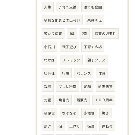
大筆
子育て支援
誰でも登園
多様な他者との出会い
未就園児
預かり保育
1歳
2歳
保育の必要性
小石川
親子遊び
子育て広場
わかば
リトミック
親子クラス
社会性
行事
バランス
体育
栽培
プレ幼稚園
朝顔
絵画鑑賞
対話
発言力
観察力
１００周年
篠原信
なぞなぞ
多様性
驚き
高さ
畑
土作り
循環
運動会