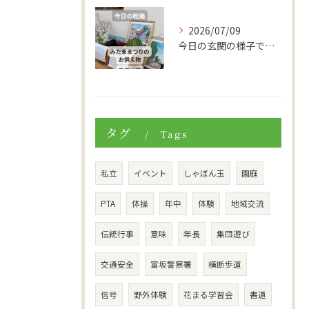
2026/07/09
今日の玄関の様子です。
タグ
Tags
私立
イベント
しゃぼん玉
園庭
PTA
体操
年中
体験
地域交流
伝統行事
意味
年長
集団遊び
交通安全
富坂警察署
横断歩道
信号
野外体験
花まる学習会
書道