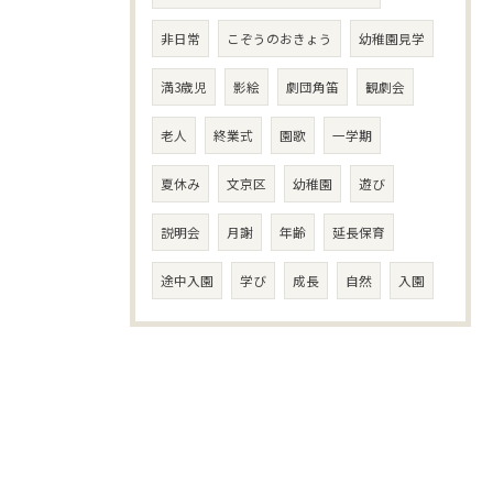
非日常
こぞうのおきょう
幼稚園見学
満3歳児
影絵
劇団角笛
観劇会
老人
終業式
園歌
一学期
夏休み
文京区
幼稚園
遊び
説明会
月謝
年齢
延長保育
途中入園
学び
成長
自然
入園