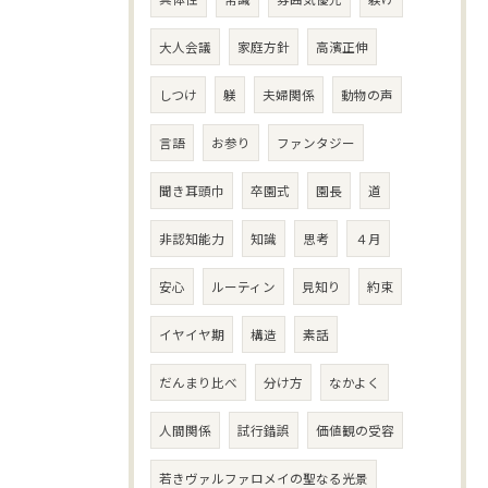
大人会議
家庭方針
高濱正伸
しつけ
躾
夫婦関係
動物の声
言語
お参り
ファンタジー
聞き耳頭巾
卒園式
園長
道
非認知能力
知識
思考
４月
安心
ルーティン
見知り
約束
イヤイヤ期
構造
素話
だんまり比べ
分け方
なかよく
人間関係
試行錯誤
価値観の受容
若きヴァルファロメイの聖なる光景