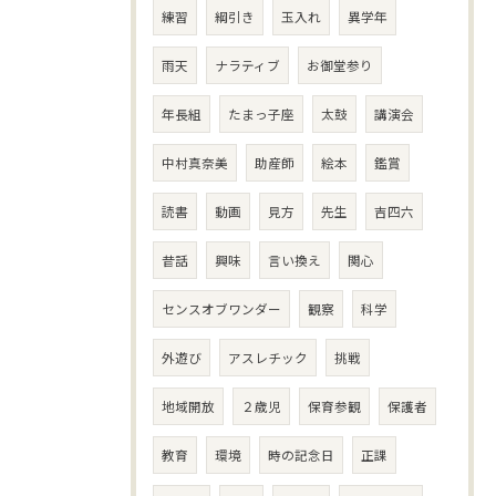
練習
綱引き
玉入れ
異学年
雨天
ナラティブ
お御堂参り
年長組
たまっ子座
太鼓
講演会
中村真奈美
助産師
絵本
鑑賞
読書
動画
見方
先生
吉四六
昔話
興味
言い換え
関心
センスオブワンダー
観察
科学
外遊び
アスレチック
挑戦
地域開放
２歳児
保育参観
保護者
教育
環境
時の記念日
正課