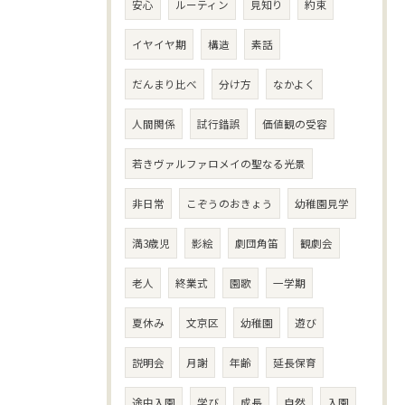
安心
ルーティン
見知り
約束
イヤイヤ期
構造
素話
だんまり比べ
分け方
なかよく
人間関係
試行錯誤
価値観の受容
若きヴァルファロメイの聖なる光景
非日常
こぞうのおきょう
幼稚園見学
満3歳児
影絵
劇団角笛
観劇会
老人
終業式
園歌
一学期
夏休み
文京区
幼稚園
遊び
説明会
月謝
年齢
延長保育
途中入園
学び
成長
自然
入園