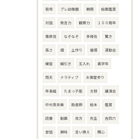
栽培
プレ幼稚園
朝顔
絵画鑑賞
対話
発言力
観察力
１００周年
篠原信
なぞなぞ
多様性
驚き
高さ
畑
土作り
循環
運動会
練習
綱引き
玉入れ
異学年
雨天
ナラティブ
お御堂参り
年長組
たまっ子座
太鼓
講演会
中村真奈美
助産師
絵本
鑑賞
読書
動画
見方
先生
吉四六
昔話
興味
言い換え
関心