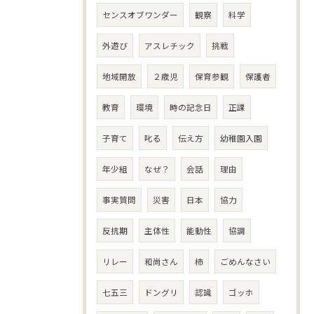
センスオブワンダー
観察
科学
外遊び
アスレチック
挑戦
地域開放
２歳児
保育参観
保護者
教育
環境
時の記念日
正課
子育て
叱る
伝え方
幼稚園入園
年少組
なぜ？
会話
理由
事実質問
災害
日本
協力
反抗期
主体性
能動性
協調
リレー
和尚さん
柿
ごめんなさい
七五三
ドングリ
認識
ゴッホ