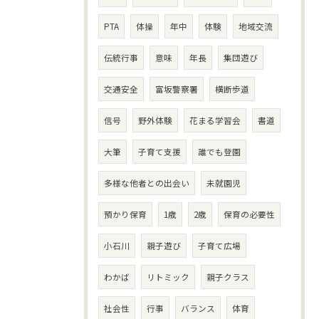
PTA
体操
年中
体験
地域交流
伝統行事
意味
年長
集団遊び
交通安全
富坂警察署
横断歩道
信号
野外体験
花まる学習会
書道
大筆
子育て支援
誰でも登園
多様な他者との出会い
未就園児
預かり保育
1歳
2歳
保育の必要性
小石川
親子遊び
子育て広場
わかば
リトミック
親子クラス
社会性
行事
バランス
体育