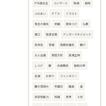
PTA連合会
コンサート
物語
動物
ふれあい
ＰＴＡ
イラスト
発言の勇気
参観
意味づけ
仏教
悪口
程度言葉
アンガーマネジメント
具体性
常識
雰囲気優先
躾け
大人会議
家庭方針
高濱正伸
しつけ
躾
夫婦関係
動物の声
言語
お参り
ファンタジー
聞き耳頭巾
卒園式
園長
道
非認知能力
知識
思考
４月