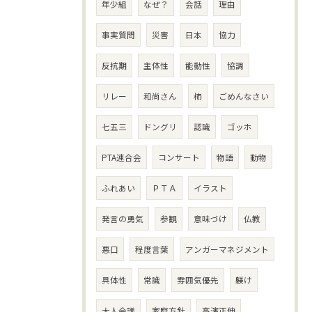
年少組
なぜ？
会話
理由
事実質問
災害
日本
協力
反抗期
主体性
能動性
協調
リレー
和尚さん
柿
ごめんなさい
七五三
ドングリ
認識
ゴッホ
PTA連合会
コンサート
物語
動物
ふれあい
ＰＴＡ
イラスト
発言の勇気
参観
意味づけ
仏教
悪口
程度言葉
アンガーマネジメント
具体性
常識
雰囲気優先
躾け
大人会議
家庭方針
高濱正伸