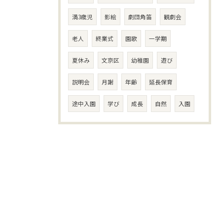
満3歳児
影絵
劇団角笛
観劇会
老人
終業式
園歌
一学期
夏休み
文京区
幼稚園
遊び
説明会
月謝
年齢
延長保育
途中入園
学び
成長
自然
入園