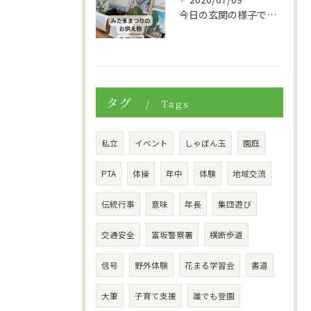
今日の玄関の様子です。
タグ
Tags
私立
イベント
しゃぼん玉
園庭
PTA
体操
年中
体験
地域交流
伝統行事
意味
年長
集団遊び
交通安全
富坂警察署
横断歩道
信号
野外体験
花まる学習会
書道
大筆
子育て支援
誰でも登園