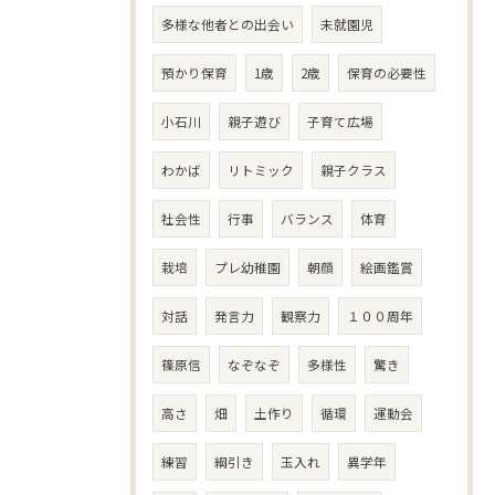
多様な他者との出会い
未就園児
預かり保育
1歳
2歳
保育の必要性
小石川
親子遊び
子育て広場
わかば
リトミック
親子クラス
社会性
行事
バランス
体育
栽培
プレ幼稚園
朝顔
絵画鑑賞
対話
発言力
観察力
１００周年
篠原信
なぞなぞ
多様性
驚き
高さ
畑
土作り
循環
運動会
練習
綱引き
玉入れ
異学年