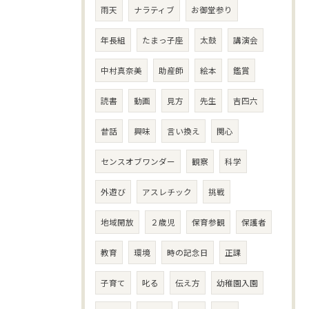
雨天
ナラティブ
お御堂参り
年長組
たまっ子座
太鼓
講演会
中村真奈美
助産師
絵本
鑑賞
読書
動画
見方
先生
吉四六
昔話
興味
言い換え
関心
センスオブワンダー
観察
科学
外遊び
アスレチック
挑戦
地域開放
２歳児
保育参観
保護者
教育
環境
時の記念日
正課
子育て
叱る
伝え方
幼稚園入園