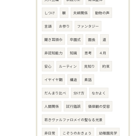
しつけ
躾
夫婦関係
動物の声
言語
お参り
ファンタジー
聞き耳頭巾
卒園式
園長
道
非認知能力
知識
思考
４月
安心
ルーティン
見知り
約束
イヤイヤ期
構造
素話
だんまり比べ
分け方
なかよく
人間関係
試行錯誤
価値観の受容
若きヴァルファロメイの聖なる光景
非日常
こぞうのおきょう
幼稚園見学