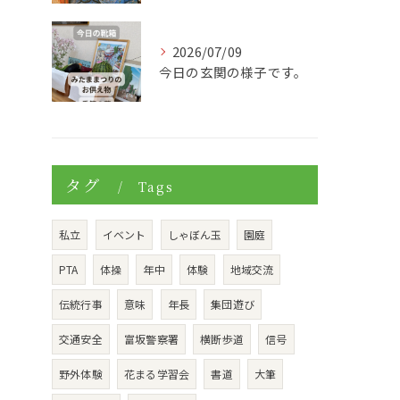
2026/07/09
今日の玄関の様子です。
タグ
Tags
私立
イベント
しゃぼん玉
園庭
PTA
体操
年中
体験
地域交流
伝統行事
意味
年長
集団遊び
交通安全
富坂警察署
横断歩道
信号
野外体験
花まる学習会
書道
大筆