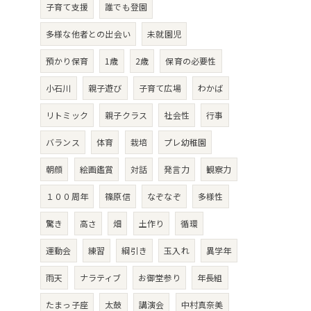
子育て支援
誰でも登園
多様な他者との出会い
未就園児
預かり保育
1歳
2歳
保育の必要性
小石川
親子遊び
子育て広場
わかば
リトミック
親子クラス
社会性
行事
バランス
体育
栽培
プレ幼稚園
朝顔
絵画鑑賞
対話
発言力
観察力
１００周年
篠原信
なぞなぞ
多様性
驚き
高さ
畑
土作り
循環
運動会
練習
綱引き
玉入れ
異学年
雨天
ナラティブ
お御堂参り
年長組
たまっ子座
太鼓
講演会
中村真奈美