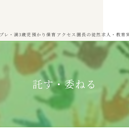
プレ・満3歳児
預かり保育
アクセス
園長の徒然
求人・教育
わかば（0～2歳児）
ひよこぐみ（1〜2歳児）
託す・委ねる
ふたばぐみ(満3歳児)