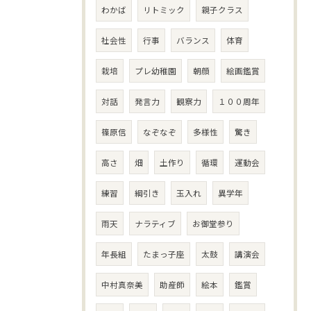
わかば
リトミック
親子クラス
社会性
行事
バランス
体育
栽培
プレ幼稚園
朝顔
絵画鑑賞
対話
発言力
観察力
１００周年
篠原信
なぞなぞ
多様性
驚き
高さ
畑
土作り
循環
運動会
練習
綱引き
玉入れ
異学年
雨天
ナラティブ
お御堂参り
年長組
たまっ子座
太鼓
講演会
中村真奈美
助産師
絵本
鑑賞