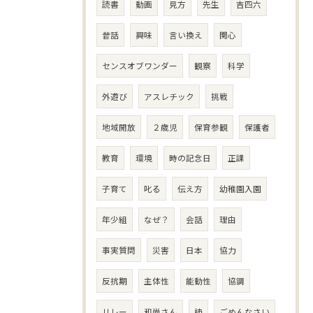
読書
動画
見方
先生
吉四六
昔話
興味
言い換え
関心
センスオブワンダー
観察
科学
外遊び
アスレチック
挑戦
地域開放
２歳児
保育参観
保護者
教育
環境
時の記念日
正課
子育て
叱る
伝え方
幼稚園入園
年少組
なぜ？
会話
理由
事実質問
災害
日本
協力
反抗期
主体性
能動性
協調
リレー
和尚さん
柿
ごめんなさい