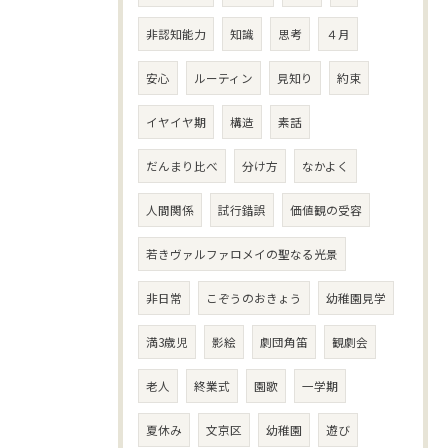
非認知能力
知識
思考
４月
安心
ルーティン
見知り
約束
イヤイヤ期
構造
素話
だんまり比べ
分け方
なかよく
人間関係
試行錯誤
価値観の受容
若きヴァルファロメイの聖なる光景
非日常
こぞうのおきょう
幼稚園見学
満3歳児
影絵
劇団角笛
観劇会
老人
終業式
園歌
一学期
夏休み
文京区
幼稚園
遊び