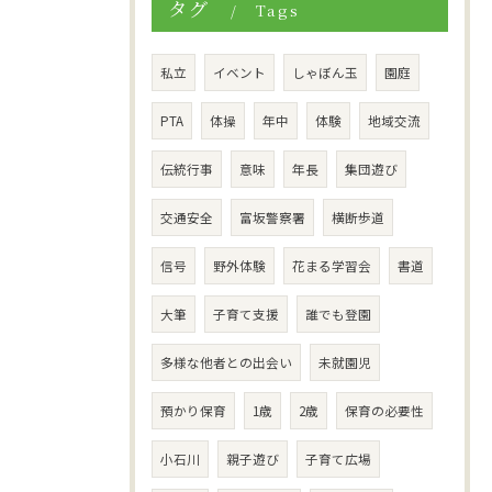
タグ
Tags
私立
イベント
しゃぼん玉
園庭
PTA
体操
年中
体験
地域交流
伝統行事
意味
年長
集団遊び
交通安全
富坂警察署
横断歩道
信号
野外体験
花まる学習会
書道
大筆
子育て支援
誰でも登園
多様な他者との出会い
未就園児
預かり保育
1歳
2歳
保育の必要性
小石川
親子遊び
子育て広場