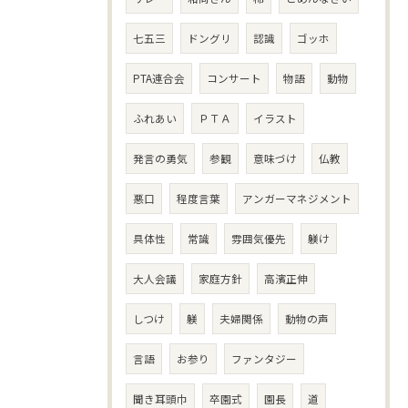
七五三
ドングリ
認識
ゴッホ
PTA連合会
コンサート
物語
動物
ふれあい
ＰＴＡ
イラスト
発言の勇気
参観
意味づけ
仏教
悪口
程度言葉
アンガーマネジメント
具体性
常識
雰囲気優先
躾け
大人会議
家庭方針
高濱正伸
しつけ
躾
夫婦関係
動物の声
言語
お参り
ファンタジー
聞き耳頭巾
卒園式
園長
道