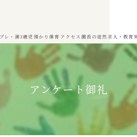
プレ・満3歳児
預かり保育
アクセス
園長の徒然
求人・教育
わかば（0～2歳児）
ひよこぐみ（1〜2歳児）
アンケート御礼
ふたばぐみ(満3歳児)