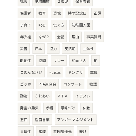
挑戦
地域開放
２歳児
保育参観
保護者
教育
環境
時の記念日
正課
子育て
叱る
伝え方
幼稚園入園
年少組
なぜ？
会話
理由
事実質問
災害
日本
協力
反抗期
主体性
能動性
協調
リレー
和尚さん
柿
ごめんなさい
七五三
ドングリ
認識
ゴッホ
PTA連合会
コンサート
物語
動物
ふれあい
ＰＴＡ
イラスト
発言の勇気
参観
意味づけ
仏教
悪口
程度言葉
アンガーマネジメント
具体性
常識
雰囲気優先
躾け