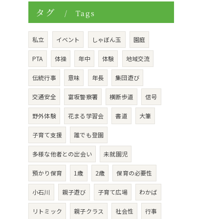
タグ
Tags
私立
イベント
しゃぼん玉
園庭
PTA
体操
年中
体験
地域交流
伝統行事
意味
年長
集団遊び
交通安全
富坂警察署
横断歩道
信号
野外体験
花まる学習会
書道
大筆
子育て支援
誰でも登園
多様な他者との出会い
未就園児
預かり保育
1歳
2歳
保育の必要性
小石川
親子遊び
子育て広場
わかば
リトミック
親子クラス
社会性
行事