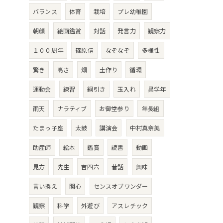
バランス
体育
栽培
プレ幼稚園
朝顔
絵画鑑賞
対話
発言力
観察力
１００周年
篠原信
なぞなぞ
多様性
驚き
高さ
畑
土作り
循環
運動会
練習
綱引き
玉入れ
異学年
雨天
ナラティブ
お御堂参り
年長組
たまっ子座
太鼓
講演会
中村真奈美
助産師
絵本
鑑賞
読書
動画
見方
先生
吉四六
昔話
興味
言い換え
関心
センスオブワンダー
観察
科学
外遊び
アスレチック