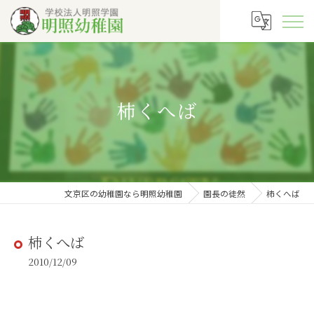
柿くへば
文京区の幼稚園なら明照幼稚園
園長の徒然
柿くへば
柿くへば
2010/12/09