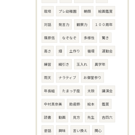
栽培
プレ幼稚園
朝顔
絵画鑑賞
対話
発言力
観察力
１００周年
篠原信
なぞなぞ
多様性
驚き
高さ
畑
土作り
循環
運動会
練習
綱引き
玉入れ
異学年
雨天
ナラティブ
お御堂参り
年長組
たまっ子座
太鼓
講演会
中村真奈美
助産師
絵本
鑑賞
読書
動画
見方
先生
吉四六
昔話
興味
言い換え
関心