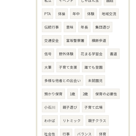
私立
イベント
しゃぼん玉
園庭
PTA
体操
年中
体験
地域交流
伝統行事
意味
年長
集団遊び
交通安全
富坂警察署
横断歩道
信号
野外体験
花まる学習会
書道
大筆
子育て支援
誰でも登園
多様な他者との出会い
未就園児
預かり保育
1歳
2歳
保育の必要性
小石川
親子遊び
子育て広場
わかば
リトミック
親子クラス
社会性
行事
バランス
体育