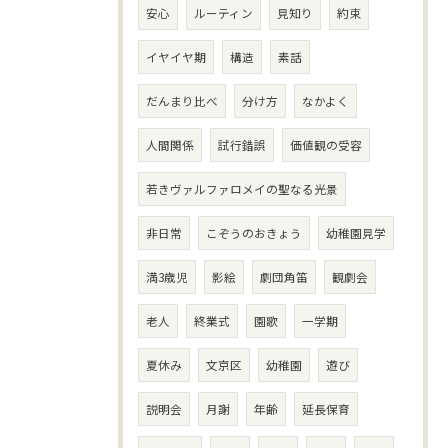
安心
ルーティン
見知り
約束
イヤイヤ期
構造
素話
だんまり比べ
分け方
なかよく
人間関係
試行錯誤
価値観の受容
若きヴァルファロメイの聖なる光景
非日常
こぞうのおきょう
幼稚園見学
満3歳児
影絵
劇団角笛
観劇会
老人
終業式
園歌
一学期
夏休み
文京区
幼稚園
遊び
説明会
月謝
年齢
延長保育