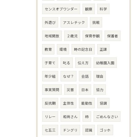
センスオブワンダー
観察
科学
外遊び
アスレチック
挑戦
地域開放
２歳児
保育参観
保護者
教育
環境
時の記念日
正課
子育て
叱る
伝え方
幼稚園入園
年少組
なぜ？
会話
理由
事実質問
災害
日本
協力
反抗期
主体性
能動性
協調
リレー
和尚さん
柿
ごめんなさい
七五三
ドングリ
認識
ゴッホ