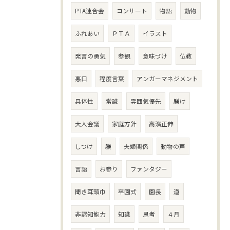
PTA連合会
コンサート
物語
動物
ふれあい
ＰＴＡ
イラスト
発言の勇気
参観
意味づけ
仏教
悪口
程度言葉
アンガーマネジメント
具体性
常識
雰囲気優先
躾け
大人会議
家庭方針
高濱正伸
しつけ
躾
夫婦関係
動物の声
言語
お参り
ファンタジー
聞き耳頭巾
卒園式
園長
道
非認知能力
知識
思考
４月