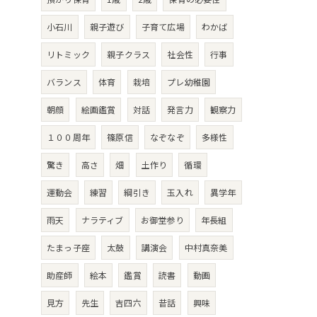
小石川
親子遊び
子育て広場
わかば
リトミック
親子クラス
社会性
行事
バランス
体育
栽培
プレ幼稚園
朝顔
絵画鑑賞
対話
発言力
観察力
１００周年
篠原信
なぞなぞ
多様性
驚き
高さ
畑
土作り
循環
運動会
練習
綱引き
玉入れ
異学年
雨天
ナラティブ
お御堂参り
年長組
たまっ子座
太鼓
講演会
中村真奈美
助産師
絵本
鑑賞
読書
動画
見方
先生
吉四六
昔話
興味