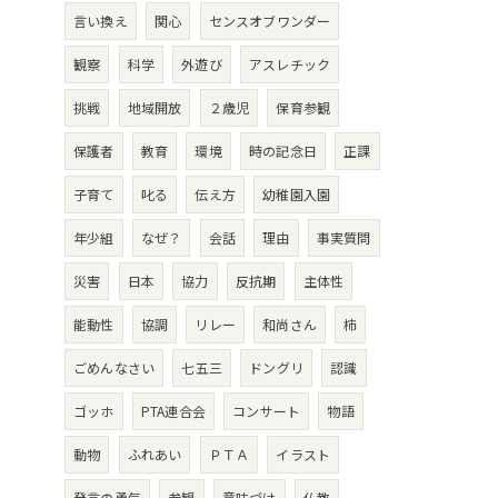
言い換え
関心
センスオブワンダー
観察
科学
外遊び
アスレチック
挑戦
地域開放
２歳児
保育参観
保護者
教育
環境
時の記念日
正課
子育て
叱る
伝え方
幼稚園入園
年少組
なぜ？
会話
理由
事実質問
災害
日本
協力
反抗期
主体性
能動性
協調
リレー
和尚さん
柿
ごめんなさい
七五三
ドングリ
認識
ゴッホ
PTA連合会
コンサート
物語
動物
ふれあい
ＰＴＡ
イラスト
発言の勇気
参観
意味づけ
仏教