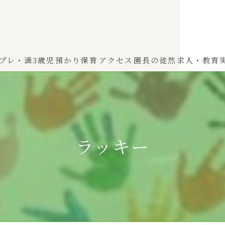
プレ・満3歳児
預かり保育
アクセス
園長の徒然
求人・教育
わかば（0～2歳児）
ひよこぐみ（1〜2歳児）
ラッキー
ふたばぐみ(満3歳児)