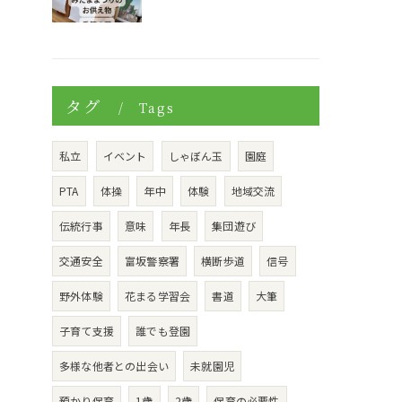
タグ
Tags
私立
イベント
しゃぼん玉
園庭
PTA
体操
年中
体験
地域交流
伝統行事
意味
年長
集団遊び
交通安全
富坂警察署
横断歩道
信号
野外体験
花まる学習会
書道
大筆
子育て支援
誰でも登園
多様な他者との出会い
未就園児
預かり保育
1歳
2歳
保育の必要性