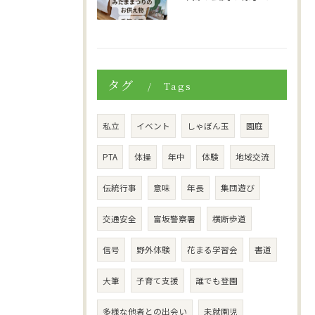
タグ
Tags
私立
イベント
しゃぼん玉
園庭
PTA
体操
年中
体験
地域交流
伝統行事
意味
年長
集団遊び
交通安全
富坂警察署
横断歩道
信号
野外体験
花まる学習会
書道
大筆
子育て支援
誰でも登園
多様な他者との出会い
未就園児