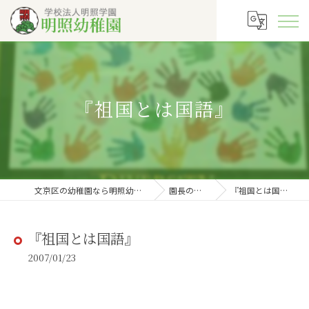
『祖国とは国語』
文京区の幼稚園なら明照幼稚園
園長の徒然
『祖国とは国語』
『祖国とは国語』
2007/01/23