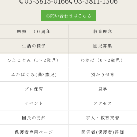
03-3815-0166
03-3811-1306
お問い合わせはこちら
明照１００周年
教育理念
生活の様子
園児募集
ひよこぐみ（1〜2歳児）
わかば（0～2歳児）
ふたばぐみ(満3歳児)
預かり保育
プレ保育
見学
イベント
アクセス
園長の徒然
求人・教育実習
保護者専用ページ
関係者(保護者)評価