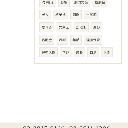
満3歳児
影絵
劇団角笛
観劇会
老人
終業式
園歌
一学期
夏休み
文京区
幼稚園
遊び
説明会
月謝
年齢
延長保育
途中入園
学び
成長
自然
入園