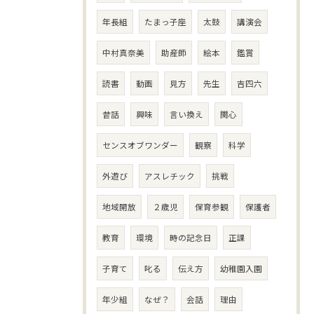
年長組
たまっ子座
太鼓
講演会
中村真奈美
助産師
絵本
鑑賞
読書
動画
見方
先生
吉四六
昔話
興味
言い換え
関心
センスオブワンダー
観察
科学
外遊び
アスレチック
挑戦
地域開放
２歳児
保育参観
保護者
教育
環境
時の記念日
正課
子育て
叱る
伝え方
幼稚園入園
年少組
なぜ？
会話
理由