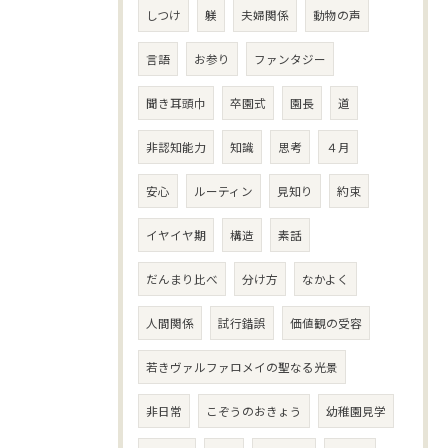
しつけ
躾
夫婦関係
動物の声
言語
お参り
ファンタジー
聞き耳頭巾
卒園式
園長
道
非認知能力
知識
思考
４月
安心
ルーティン
見知り
約束
イヤイヤ期
構造
素話
だんまり比べ
分け方
なかよく
人間関係
試行錯誤
価値観の受容
若きヴァルファロメイの聖なる光景
非日常
こぞうのおきょう
幼稚園見学