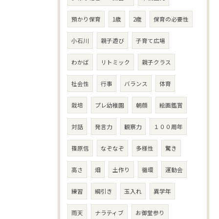
預かり保育
1歳
2歳
保育の必要性
小石川
親子遊び
子育て広場
わかば
リトミック
親子クラス
社会性
行事
バランス
体育
栽培
プレ幼稚園
朝顔
絵画鑑賞
対話
発言力
観察力
１００周年
篠原信
なぞなぞ
多様性
驚き
高さ
畑
土作り
循環
運動会
練習
綱引き
玉入れ
異学年
雨天
ナラティブ
お御堂参り