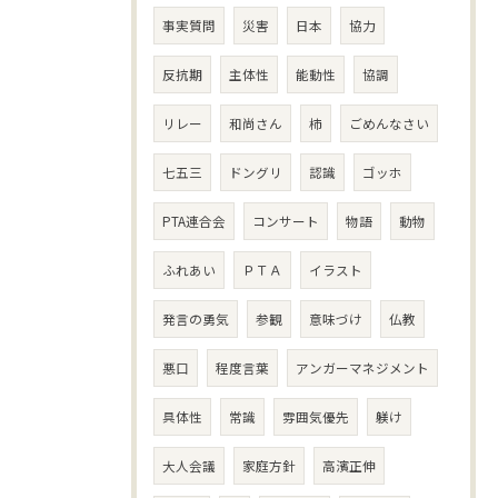
事実質問
災害
日本
協力
反抗期
主体性
能動性
協調
リレー
和尚さん
柿
ごめんなさい
七五三
ドングリ
認識
ゴッホ
PTA連合会
コンサート
物語
動物
ふれあい
ＰＴＡ
イラスト
発言の勇気
参観
意味づけ
仏教
悪口
程度言葉
アンガーマネジメント
具体性
常識
雰囲気優先
躾け
大人会議
家庭方針
高濱正伸