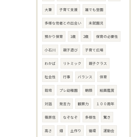
大筆
子育て支援
誰でも登園
多様な他者との出会い
未就園児
預かり保育
1歳
2歳
保育の必要性
小石川
親子遊び
子育て広場
わかば
リトミック
親子クラス
社会性
行事
バランス
体育
栽培
プレ幼稚園
朝顔
絵画鑑賞
対話
発言力
観察力
１００周年
篠原信
なぞなぞ
多様性
驚き
高さ
畑
土作り
循環
運動会