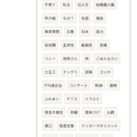
子育て
叱る
伝え方
幼稚園入園
年少組
なぜ？
会話
理由
事実質問
災害
日本
協力
反抗期
主体性
能動性
協調
リレー
和尚さん
柿
ごめんなさい
七五三
ドングリ
認識
ゴッホ
PTA連合会
コンサート
物語
動物
ふれあい
ＰＴＡ
イラスト
発言の勇気
参観
意味づけ
仏教
悪口
程度言葉
アンガーマネジメント