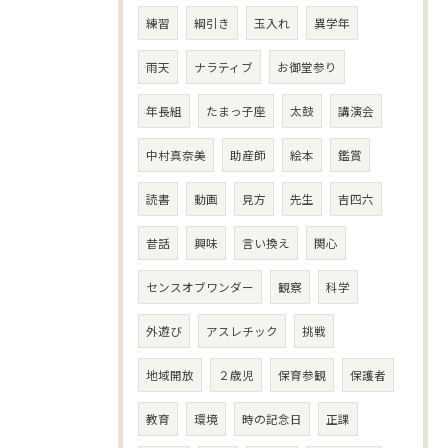
練習
綱引き
玉入れ
異学年
雨天
ナラティブ
お御堂参り
年長組
たまっ子座
太鼓
講演会
中村真奈美
助産師
絵本
鑑賞
読書
動画
見方
先生
吉四六
昔話
興味
言い換え
関心
センスオブワンダー
観察
科学
外遊び
アスレチック
挑戦
地域開放
２歳児
保育参観
保護者
教育
環境
時の記念日
正課