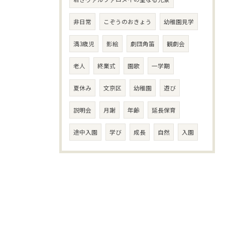
非日常
こぞうのおきょう
幼稚園見学
満3歳児
影絵
劇団角笛
観劇会
老人
終業式
園歌
一学期
夏休み
文京区
幼稚園
遊び
説明会
月謝
年齢
延長保育
途中入園
学び
成長
自然
入園