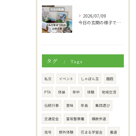
2026/07/09
今日の玄関の様子です。
タグ
Tags
私立
イベント
しゃぼん玉
園庭
PTA
体操
年中
体験
地域交流
伝統行事
意味
年長
集団遊び
交通安全
富坂警察署
横断歩道
信号
野外体験
花まる学習会
書道