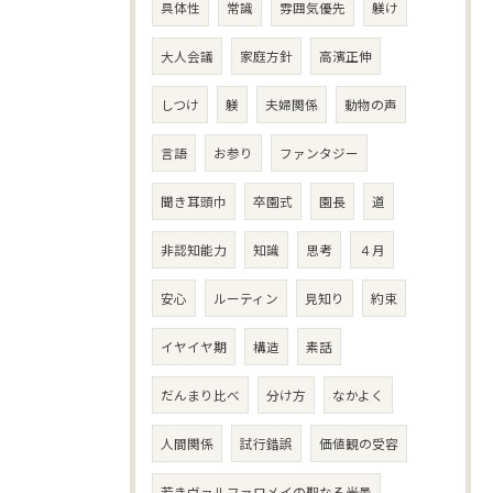
具体性
常識
雰囲気優先
躾け
大人会議
家庭方針
高濱正伸
しつけ
躾
夫婦関係
動物の声
言語
お参り
ファンタジー
聞き耳頭巾
卒園式
園長
道
非認知能力
知識
思考
４月
安心
ルーティン
見知り
約束
イヤイヤ期
構造
素話
だんまり比べ
分け方
なかよく
人間関係
試行錯誤
価値観の受容
若きヴァルファロメイの聖なる光景