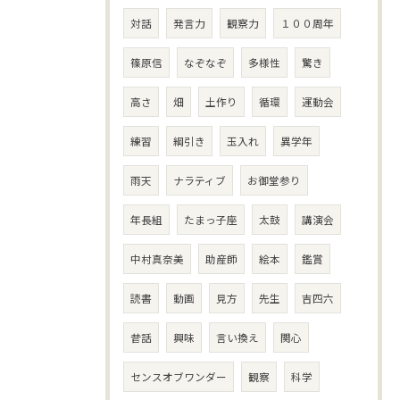
対話
発言力
観察力
１００周年
篠原信
なぞなぞ
多様性
驚き
高さ
畑
土作り
循環
運動会
練習
綱引き
玉入れ
異学年
雨天
ナラティブ
お御堂参り
年長組
たまっ子座
太鼓
講演会
中村真奈美
助産師
絵本
鑑賞
読書
動画
見方
先生
吉四六
昔話
興味
言い換え
関心
センスオブワンダー
観察
科学