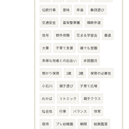
伝統行事
意味
年長
集団遊び
交通安全
富坂警察署
横断歩道
信号
野外体験
花まる学習会
書道
大筆
子育て支援
誰でも登園
多様な他者との出会い
未就園児
預かり保育
1歳
2歳
保育の必要性
小石川
親子遊び
子育て広場
わかば
リトミック
親子クラス
社会性
行事
バランス
体育
栽培
プレ幼稚園
朝顔
絵画鑑賞