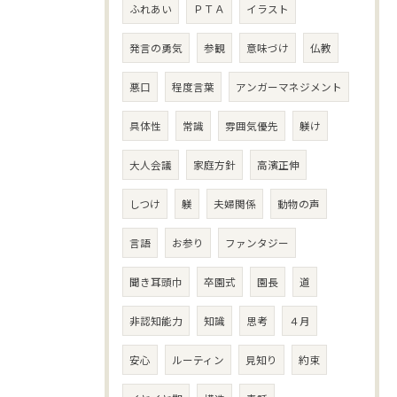
ふれあい
ＰＴＡ
イラスト
発言の勇気
参観
意味づけ
仏教
悪口
程度言葉
アンガーマネジメント
具体性
常識
雰囲気優先
躾け
大人会議
家庭方針
高濱正伸
しつけ
躾
夫婦関係
動物の声
言語
お参り
ファンタジー
聞き耳頭巾
卒園式
園長
道
非認知能力
知識
思考
４月
安心
ルーティン
見知り
約束