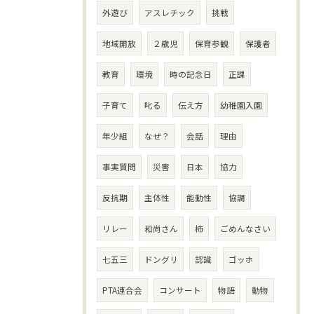
外遊び
アスレチック
挑戦
地域開放
２歳児
保育参観
保護者
教育
環境
時の記念日
正課
子育て
叱る
伝え方
幼稚園入園
年少組
なぜ？
会話
理由
事実質問
災害
日本
協力
反抗期
主体性
能動性
協調
リレー
和尚さん
柿
ごめんなさい
七五三
ドングリ
認識
ゴッホ
PTA連合会
コンサート
物語
動物