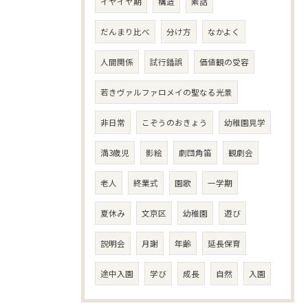
イヤイヤ期
構造
素話
だんまり比べ
分け方
なかよく
人間関係
試行錯誤
価値観の受容
若きヴァルファロメイの聖なる光景
非日常
こぞうのおきょう
幼稚園見学
満3歳児
影絵
劇団角笛
観劇会
老人
終業式
園歌
一学期
夏休み
文京区
幼稚園
遊び
説明会
月謝
年齢
延長保育
途中入園
学び
成長
自然
入園