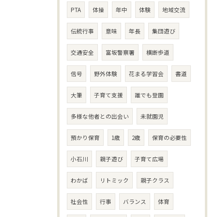
PTA
体操
年中
体験
地域交流
伝統行事
意味
年長
集団遊び
交通安全
富坂警察署
横断歩道
信号
野外体験
花まる学習会
書道
大筆
子育て支援
誰でも登園
多様な他者との出会い
未就園児
預かり保育
1歳
2歳
保育の必要性
小石川
親子遊び
子育て広場
わかば
リトミック
親子クラス
社会性
行事
バランス
体育