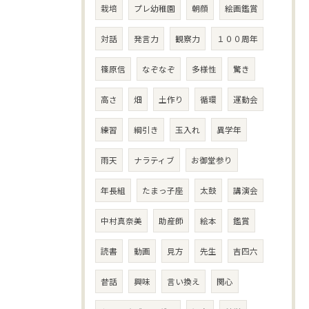
栽培
プレ幼稚園
朝顔
絵画鑑賞
対話
発言力
観察力
１００周年
篠原信
なぞなぞ
多様性
驚き
高さ
畑
土作り
循環
運動会
練習
綱引き
玉入れ
異学年
雨天
ナラティブ
お御堂参り
年長組
たまっ子座
太鼓
講演会
中村真奈美
助産師
絵本
鑑賞
読書
動画
見方
先生
吉四六
昔話
興味
言い換え
関心