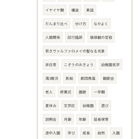
イヤイヤ期
構造
素話
だんまり比べ
分け方
なかよく
人間関係
試行錯誤
価値観の受容
若きヴァルファロメイの聖なる光景
非日常
こぞうのおきょう
幼稚園見学
満3歳児
影絵
劇団角笛
観劇会
老人
終業式
園歌
一学期
夏休み
文京区
幼稚園
遊び
説明会
月謝
年齢
延長保育
途中入園
学び
成長
自然
入園