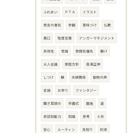
ふれあい
ＰＴＡ
イラスト
発言の勇気
参観
意味づけ
仏教
悪口
程度言葉
アンガーマネジメント
具体性
常識
雰囲気優先
躾け
大人会議
家庭方針
高濱正伸
しつけ
躾
夫婦関係
動物の声
言語
お参り
ファンタジー
聞き耳頭巾
卒園式
園長
道
非認知能力
知識
思考
４月
安心
ルーティン
見知り
約束