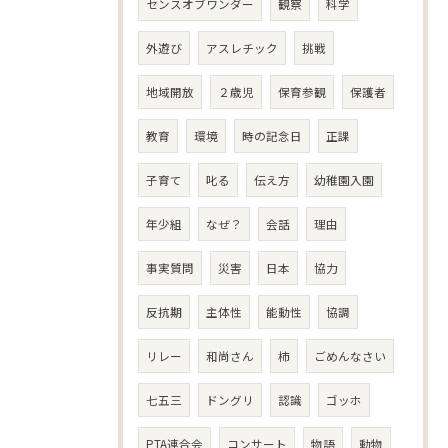
センスオブワンダー
観察
科学
外遊び
アスレチック
挑戦
地域開放
２歳児
保育参観
保護者
教育
環境
時の記念日
正課
子育て
叱る
伝え方
幼稚園入園
年少組
なぜ？
会話
理由
事実質問
災害
日本
協力
反抗期
主体性
能動性
協調
リレー
和尚さん
柿
ごめんなさい
七五三
ドングリ
認識
ゴッホ
PTA連合会
コンサート
物語
動物