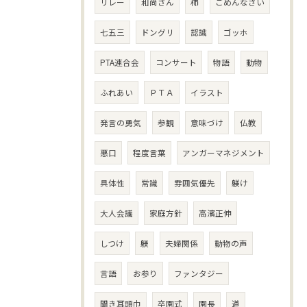
リレー
和尚さん
柿
ごめんなさい
七五三
ドングリ
認識
ゴッホ
PTA連合会
コンサート
物語
動物
ふれあい
ＰＴＡ
イラスト
発言の勇気
参観
意味づけ
仏教
悪口
程度言葉
アンガーマネジメント
具体性
常識
雰囲気優先
躾け
大人会議
家庭方針
高濱正伸
しつけ
躾
夫婦関係
動物の声
言語
お参り
ファンタジー
聞き耳頭巾
卒園式
園長
道