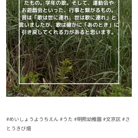
#めいしょうようちえん #うた #明照幼稚園 #文京区 #さ
とうきび畑