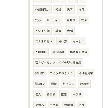
非認知能力
知識
思考
４月
安心
ルーティン
見知り
約束
イヤイヤ期
構造
素話
だんまり比べ
分け方
なかよく
人間関係
試行錯誤
価値観の受容
若きヴァルファロメイの聖なる光景
非日常
こぞうのおきょう
幼稚園見学
満3歳児
影絵
劇団角笛
観劇会
老人
終業式
園歌
一学期
夏休み
文京区
幼稚園
遊び