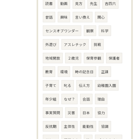
読書
動画
見方
先生
吉四六
昔話
興味
言い換え
関心
センスオブワンダー
観察
科学
外遊び
アスレチック
挑戦
地域開放
２歳児
保育参観
保護者
教育
環境
時の記念日
正課
子育て
叱る
伝え方
幼稚園入園
年少組
なぜ？
会話
理由
事実質問
災害
日本
協力
反抗期
主体性
能動性
協調