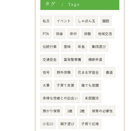
タグ
Tags
私立
イベント
しゃぼん玉
園庭
PTA
体操
年中
体験
地域交流
伝統行事
意味
年長
集団遊び
交通安全
富坂警察署
横断歩道
信号
野外体験
花まる学習会
書道
大筆
子育て支援
誰でも登園
多様な他者との出会い
未就園児
預かり保育
1歳
2歳
保育の必要性
小石川
親子遊び
子育て広場