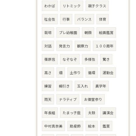
わかば
リトミック
親子クラス
社会性
行事
バランス
体育
栽培
プレ幼稚園
朝顔
絵画鑑賞
対話
発言力
観察力
１００周年
篠原信
なぞなぞ
多様性
驚き
高さ
畑
土作り
循環
運動会
練習
綱引き
玉入れ
異学年
雨天
ナラティブ
お御堂参り
年長組
たまっ子座
太鼓
講演会
中村真奈美
助産師
絵本
鑑賞