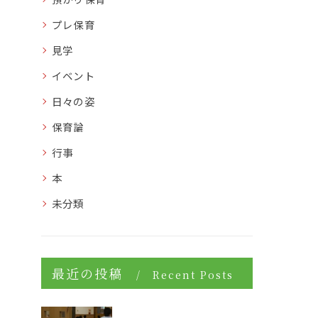
プレ保育
見学
イベント
日々の姿
保育論
行事
本
未分類
最近の投稿
Recent Posts