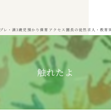
プレ・満3歳児
預かり保育
アクセス
園長の徒然
求人・教育
わかば（0～2歳児）
ひよこぐみ（1〜2歳児）
触れたよ
ふたばぐみ(満3歳児)