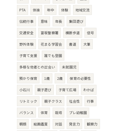
PTA
体操
年中
体験
地域交流
伝統行事
意味
年長
集団遊び
交通安全
富坂警察署
横断歩道
信号
野外体験
花まる学習会
書道
大筆
子育て支援
誰でも登園
多様な他者との出会い
未就園児
預かり保育
1歳
2歳
保育の必要性
小石川
親子遊び
子育て広場
わかば
リトミック
親子クラス
社会性
行事
バランス
体育
栽培
プレ幼稚園
朝顔
絵画鑑賞
対話
発言力
観察力