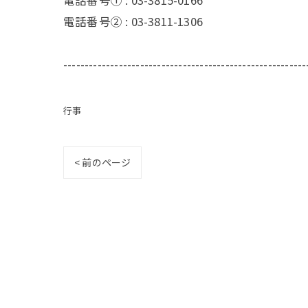
電話番号① :
03-3815-0166
電話番号② :
03-3811-1306
---------------------------------------------------------
行事
< 前のページ