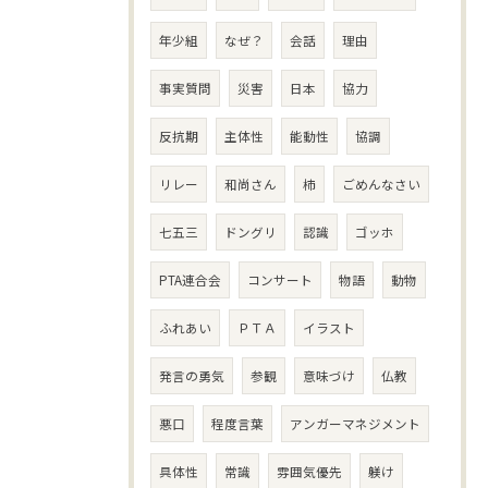
年少組
なぜ？
会話
理由
事実質問
災害
日本
協力
反抗期
主体性
能動性
協調
リレー
和尚さん
柿
ごめんなさい
七五三
ドングリ
認識
ゴッホ
PTA連合会
コンサート
物語
動物
ふれあい
ＰＴＡ
イラスト
発言の勇気
参観
意味づけ
仏教
悪口
程度言葉
アンガーマネジメント
具体性
常識
雰囲気優先
躾け