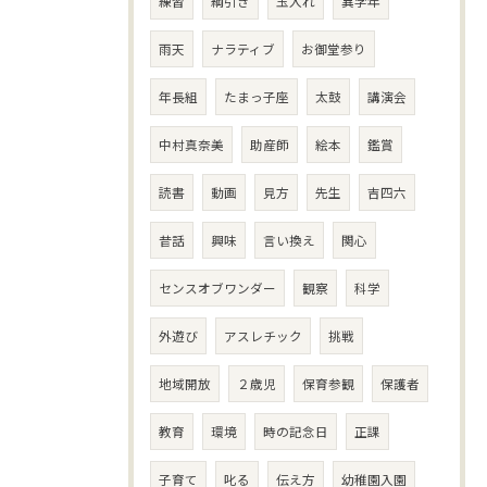
練習
綱引き
玉入れ
異学年
雨天
ナラティブ
お御堂参り
年長組
たまっ子座
太鼓
講演会
中村真奈美
助産師
絵本
鑑賞
読書
動画
見方
先生
吉四六
昔話
興味
言い換え
関心
センスオブワンダー
観察
科学
外遊び
アスレチック
挑戦
地域開放
２歳児
保育参観
保護者
教育
環境
時の記念日
正課
子育て
叱る
伝え方
幼稚園入園