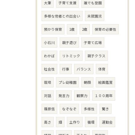
大筆
子育て支援
誰でも登園
多様な他者との出会い
未就園児
預かり保育
1歳
2歳
保育の必要性
小石川
親子遊び
子育て広場
わかば
リトミック
親子クラス
社会性
行事
バランス
体育
栽培
プレ幼稚園
朝顔
絵画鑑賞
対話
発言力
観察力
１００周年
篠原信
なぞなぞ
多様性
驚き
高さ
畑
土作り
循環
運動会