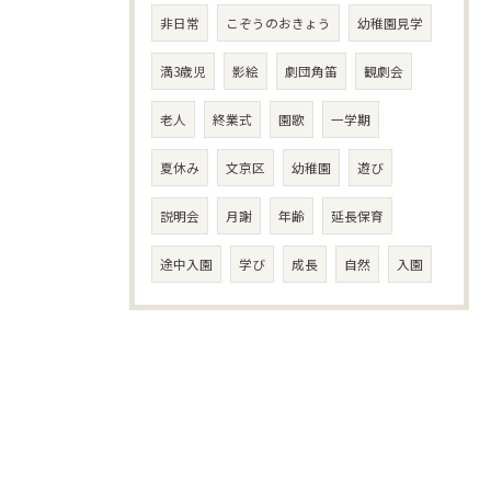
非日常
こぞうのおきょう
幼稚園見学
満3歳児
影絵
劇団角笛
観劇会
老人
終業式
園歌
一学期
夏休み
文京区
幼稚園
遊び
説明会
月謝
年齢
延長保育
途中入園
学び
成長
自然
入園