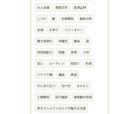
大人会議
家庭方針
高濱正伸
しつけ
躾
夫婦関係
動物の声
言語
お参り
ファンタジー
聞き耳頭巾
卒園式
園長
道
非認知能力
知識
思考
４月
安心
ルーティン
見知り
約束
イヤイヤ期
構造
素話
だんまり比べ
分け方
なかよく
人間関係
試行錯誤
価値観の受容
若きヴァルファロメイの聖なる光景