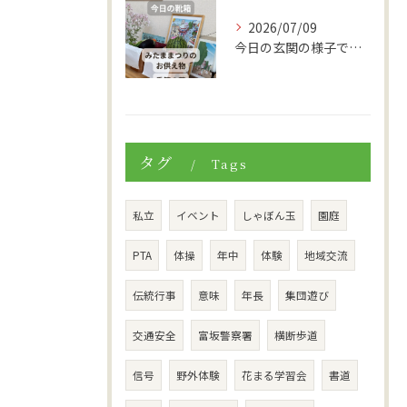
2026/07/09
今日の玄関の様子です。
タグ
Tags
私立
イベント
しゃぼん玉
園庭
PTA
体操
年中
体験
地域交流
伝統行事
意味
年長
集団遊び
交通安全
富坂警察署
横断歩道
信号
野外体験
花まる学習会
書道