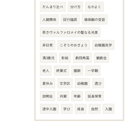
だんまり比べ
分け方
なかよく
人間関係
試行錯誤
価値観の受容
若きヴァルファロメイの聖なる光景
非日常
こぞうのおきょう
幼稚園見学
満3歳児
影絵
劇団角笛
観劇会
老人
終業式
園歌
一学期
夏休み
文京区
幼稚園
遊び
説明会
月謝
年齢
延長保育
途中入園
学び
成長
自然
入園