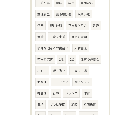
伝統行事
意味
年長
集団遊び
交通安全
富坂警察署
横断歩道
信号
野外体験
花まる学習会
書道
大筆
子育て支援
誰でも登園
多様な他者との出会い
未就園児
預かり保育
1歳
2歳
保育の必要性
小石川
親子遊び
子育て広場
わかば
リトミック
親子クラス
社会性
行事
バランス
体育
栽培
プレ幼稚園
朝顔
絵画鑑賞