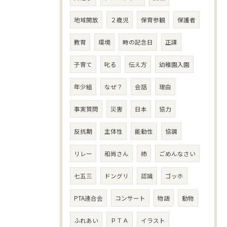
地域開放
２歳児
保育参観
保護者
教育
環境
時の記念日
正課
子育て
叱る
伝え方
幼稚園入園
年少組
なぜ？
会話
理由
事実質問
災害
日本
協力
反抗期
主体性
能動性
協調
リレー
和尚さん
柿
ごめんなさい
七五三
ドングリ
認識
ゴッホ
PTA連合会
コンサート
物語
動物
ふれあい
ＰＴＡ
イラスト