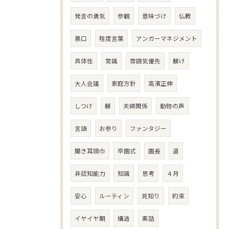
発言の勇気
参観
意味づけ
仏教
悪口
程度言葉
アンガーマネジメント
具体性
常識
雰囲気優先
躾け
大人会議
家庭方針
高濱正伸
しつけ
躾
夫婦関係
動物の声
言語
お参り
ファンタジー
聞き耳頭巾
卒園式
園長
道
非認知能力
知識
思考
４月
安心
ルーティン
見知り
約束
イヤイヤ期
構造
素話