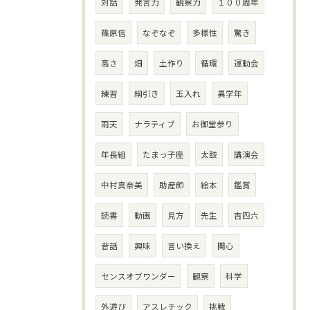
対話
発言力
観察力
１００周年
篠原信
なぞなぞ
多様性
驚き
高さ
畑
土作り
循環
運動会
練習
綱引き
玉入れ
異学年
雨天
ナラティブ
お御堂参り
年長組
たまっ子座
太鼓
講演会
中村真奈美
助産師
絵本
鑑賞
読書
動画
見方
先生
吉四六
昔話
興味
言い換え
関心
センスオブワンダー
観察
科学
外遊び
アスレチック
挑戦