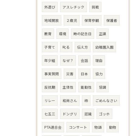
外遊び
アスレチック
挑戦
地域開放
２歳児
保育参観
保護者
教育
環境
時の記念日
正課
子育て
叱る
伝え方
幼稚園入園
年少組
なぜ？
会話
理由
事実質問
災害
日本
協力
反抗期
主体性
能動性
協調
リレー
和尚さん
柿
ごめんなさい
七五三
ドングリ
認識
ゴッホ
PTA連合会
コンサート
物語
動物