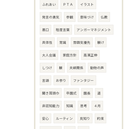
ふれあい
ＰＴＡ
イラスト
発言の勇気
参観
意味づけ
仏教
悪口
程度言葉
アンガーマネジメント
具体性
常識
雰囲気優先
躾け
大人会議
家庭方針
高濱正伸
しつけ
躾
夫婦関係
動物の声
言語
お参り
ファンタジー
聞き耳頭巾
卒園式
園長
道
非認知能力
知識
思考
４月
安心
ルーティン
見知り
約束