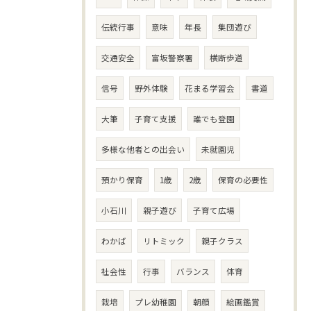
伝統行事
意味
年長
集団遊び
交通安全
富坂警察署
横断歩道
信号
野外体験
花まる学習会
書道
大筆
子育て支援
誰でも登園
多様な他者との出会い
未就園児
預かり保育
1歳
2歳
保育の必要性
小石川
親子遊び
子育て広場
わかば
リトミック
親子クラス
社会性
行事
バランス
体育
栽培
プレ幼稚園
朝顔
絵画鑑賞