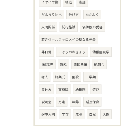
イヤイヤ期
構造
素話
だんまり比べ
分け方
なかよく
人間関係
試行錯誤
価値観の受容
若きヴァルファロメイの聖なる光景
非日常
こぞうのおきょう
幼稚園見学
満3歳児
影絵
劇団角笛
観劇会
老人
終業式
園歌
一学期
夏休み
文京区
幼稚園
遊び
説明会
月謝
年齢
延長保育
途中入園
学び
成長
自然
入園