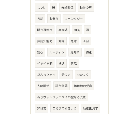
しつけ
躾
夫婦関係
動物の声
言語
お参り
ファンタジー
聞き耳頭巾
卒園式
園長
道
非認知能力
知識
思考
４月
安心
ルーティン
見知り
約束
イヤイヤ期
構造
素話
だんまり比べ
分け方
なかよく
人間関係
試行錯誤
価値観の受容
若きヴァルファロメイの聖なる光景
非日常
こぞうのおきょう
幼稚園見学