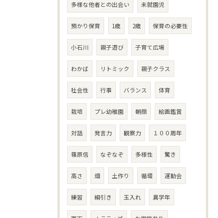
多様な他者との出会い
未就園児
預かり保育
1歳
2歳
保育の必要性
小石川
親子遊び
子育て広場
わかば
リトミック
親子クラス
社会性
行事
バランス
体育
栽培
プレ幼稚園
朝顔
絵画鑑賞
対話
発言力
観察力
１００周年
篠原信
なぞなぞ
多様性
驚き
高さ
畑
土作り
循環
運動会
練習
綱引き
玉入れ
異学年