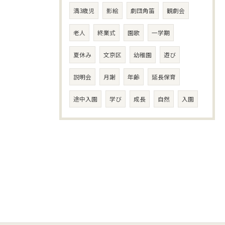
満3歳児
影絵
劇団角笛
観劇会
老人
終業式
園歌
一学期
夏休み
文京区
幼稚園
遊び
説明会
月謝
年齢
延長保育
途中入園
学び
成長
自然
入園