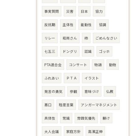
事実質問
災害
日本
協力
反抗期
主体性
能動性
協調
リレー
和尚さん
柿
ごめんなさい
七五三
ドングリ
認識
ゴッホ
PTA連合会
コンサート
物語
動物
ふれあい
ＰＴＡ
イラスト
発言の勇気
参観
意味づけ
仏教
悪口
程度言葉
アンガーマネジメント
具体性
常識
雰囲気優先
躾け
大人会議
家庭方針
高濱正伸