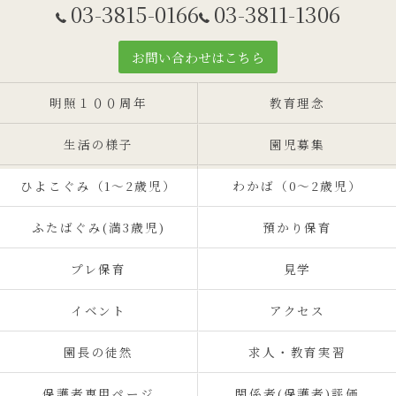
03-3815-0166
03-3811-1306
お問い合わせはこちら
明照１００周年
教育理念
生活の様子
園児募集
ひよこぐみ（1〜2歳児）
わかば（0～2歳児）
ふたばぐみ(満3歳児)
預かり保育
プレ保育
見学
イベント
アクセス
園長の徒然
求人・教育実習
保護者専用ページ
関係者(保護者)評価