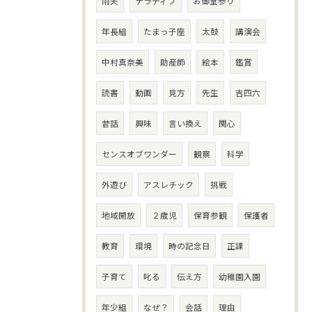
雨天
ナラティブ
お御堂参り
年長組
たまっ子座
太鼓
講演会
中村真奈美
助産師
絵本
鑑賞
読書
動画
見方
先生
吉四六
昔話
興味
言い換え
関心
センスオブワンダー
観察
科学
外遊び
アスレチック
挑戦
地域開放
２歳児
保育参観
保護者
教育
環境
時の記念日
正課
子育て
叱る
伝え方
幼稚園入園
年少組
なぜ？
会話
理由