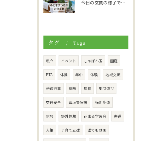
今日の玄関の様子です。
タグ
Tags
私立
イベント
しゃぼん玉
園庭
PTA
体操
年中
体験
地域交流
伝統行事
意味
年長
集団遊び
交通安全
富坂警察署
横断歩道
信号
野外体験
花まる学習会
書道
大筆
子育て支援
誰でも登園