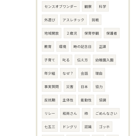
センスオブワンダー
観察
科学
外遊び
アスレチック
挑戦
地域開放
２歳児
保育参観
保護者
教育
環境
時の記念日
正課
子育て
叱る
伝え方
幼稚園入園
年少組
なぜ？
会話
理由
事実質問
災害
日本
協力
反抗期
主体性
能動性
協調
リレー
和尚さん
柿
ごめんなさい
七五三
ドングリ
認識
ゴッホ