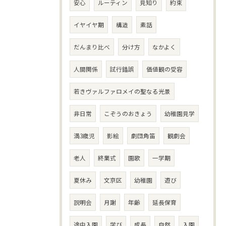
安心
ルーティン
見知り
約束
イヤイヤ期
構造
素話
だんまり比べ
分け方
なかよく
人間関係
試行錯誤
価値観の受容
若きヴァルファロメイの聖なる光景
非日常
こぞうのおきょう
幼稚園見学
満3歳児
影絵
劇団角笛
観劇会
老人
終業式
園歌
一学期
夏休み
文京区
幼稚園
遊び
説明会
月謝
年齢
延長保育
途中入園
学び
成長
自然
入園