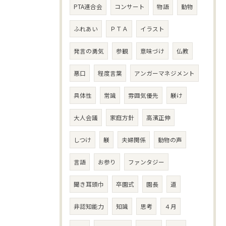
PTA連合会
コンサート
物語
動物
ふれあい
ＰＴＡ
イラスト
発言の勇気
参観
意味づけ
仏教
悪口
程度言葉
アンガーマネジメント
具体性
常識
雰囲気優先
躾け
大人会議
家庭方針
高濱正伸
しつけ
躾
夫婦関係
動物の声
言語
お参り
ファンタジー
聞き耳頭巾
卒園式
園長
道
非認知能力
知識
思考
４月