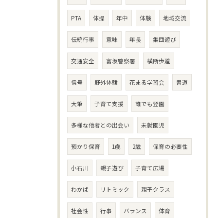
PTA
体操
年中
体験
地域交流
伝統行事
意味
年長
集団遊び
交通安全
富坂警察署
横断歩道
信号
野外体験
花まる学習会
書道
大筆
子育て支援
誰でも登園
多様な他者との出会い
未就園児
預かり保育
1歳
2歳
保育の必要性
小石川
親子遊び
子育て広場
わかば
リトミック
親子クラス
社会性
行事
バランス
体育