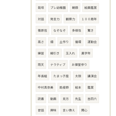
栽培
プレ幼稚園
朝顔
絵画鑑賞
対話
発言力
観察力
１００周年
篠原信
なぞなぞ
多様性
驚き
高さ
畑
土作り
循環
運動会
練習
綱引き
玉入れ
異学年
雨天
ナラティブ
お御堂参り
年長組
たまっ子座
太鼓
講演会
中村真奈美
助産師
絵本
鑑賞
読書
動画
見方
先生
吉四六
昔話
興味
言い換え
関心