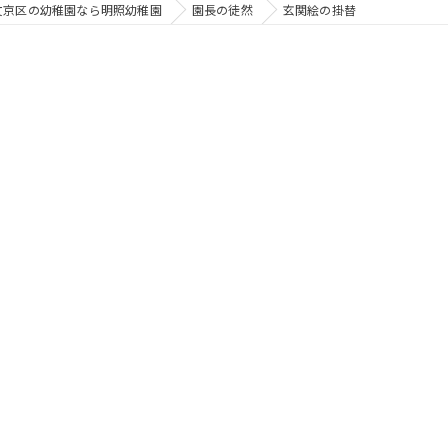
文京区の幼稚園なら明照幼稚園
園長の徒然
玄関絵の掛替