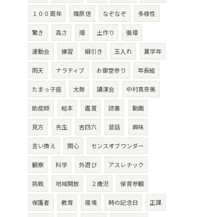
１００周年
篠原信
なぞなぞ
多様性
驚き
高さ
畑
土作り
循環
運動会
練習
綱引き
玉入れ
異学年
雨天
ナラティブ
お御堂参り
年長組
たまっ子座
太鼓
講演会
中村真奈美
助産師
絵本
鑑賞
読書
動画
見方
先生
吉四六
昔話
興味
言い換え
関心
センスオブワンダー
観察
科学
外遊び
アスレチック
挑戦
地域開放
２歳児
保育参観
保護者
教育
環境
時の記念日
正課