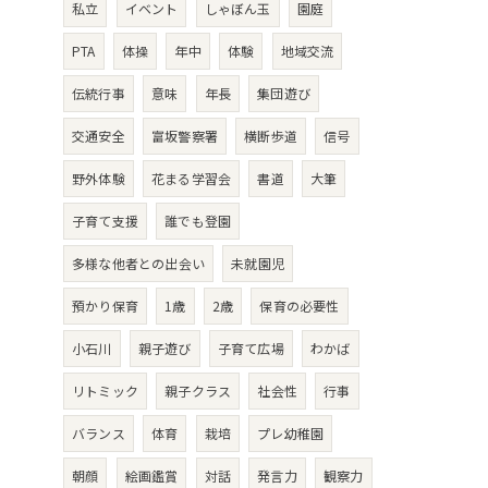
私立
イベント
しゃぼん玉
園庭
PTA
体操
年中
体験
地域交流
伝統行事
意味
年長
集団遊び
交通安全
富坂警察署
横断歩道
信号
野外体験
花まる学習会
書道
大筆
子育て支援
誰でも登園
多様な他者との出会い
未就園児
預かり保育
1歳
2歳
保育の必要性
小石川
親子遊び
子育て広場
わかば
リトミック
親子クラス
社会性
行事
バランス
体育
栽培
プレ幼稚園
朝顔
絵画鑑賞
対話
発言力
観察力