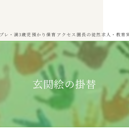
プレ・満3歳児
預かり保育
アクセス
園長の徒然
求人・教育
わかば（0～2歳児）
ひよこぐみ（1〜2歳児）
玄関絵の掛替
ふたばぐみ(満3歳児)