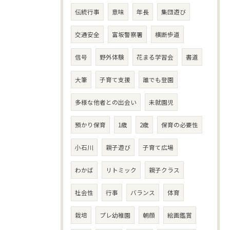
伝統行事
意味
年長
集団遊び
交通安全
富坂警察署
横断歩道
信号
野外体験
花まる学習会
書道
大筆
子育て支援
誰でも登園
多様な他者との出会い
未就園児
預かり保育
1歳
2歳
保育の必要性
小石川
親子遊び
子育て広場
わかば
リトミック
親子クラス
社会性
行事
バランス
体育
栽培
プレ幼稚園
朝顔
絵画鑑賞