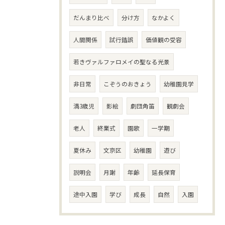
だんまり比べ
分け方
なかよく
人間関係
試行錯誤
価値観の受容
若きヴァルファロメイの聖なる光景
非日常
こぞうのおきょう
幼稚園見学
満3歳児
影絵
劇団角笛
観劇会
老人
終業式
園歌
一学期
夏休み
文京区
幼稚園
遊び
説明会
月謝
年齢
延長保育
途中入園
学び
成長
自然
入園