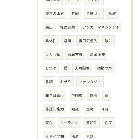
発言の勇気
参観
意味づけ
仏教
悪口
程度言葉
アンガーマネジメント
具体性
常識
雰囲気優先
躾け
大人会議
家庭方針
高濱正伸
しつけ
躾
夫婦関係
動物の声
言語
お参り
ファンタジー
聞き耳頭巾
卒園式
園長
道
非認知能力
知識
思考
４月
安心
ルーティン
見知り
約束
イヤイヤ期
構造
素話