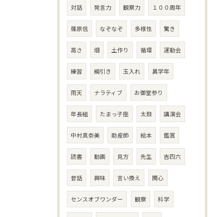
対話
発言力
観察力
１００周年
篠原信
なぞなぞ
多様性
驚き
高さ
畑
土作り
循環
運動会
練習
綱引き
玉入れ
異学年
雨天
ナラティブ
お御堂参り
年長組
たまっ子座
太鼓
講演会
中村真奈美
助産師
絵本
鑑賞
読書
動画
見方
先生
吉四六
昔話
興味
言い換え
関心
センスオブワンダー
観察
科学