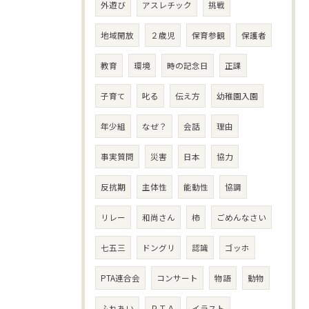
外遊び
アスレチック
挑戦
地域開放
２歳児
保育参観
保護者
教育
環境
時の記念日
正課
子育て
叱る
伝え方
幼稚園入園
年少組
なぜ？
会話
理由
事実質問
災害
日本
協力
反抗期
主体性
能動性
協調
リレー
和尚さん
柿
ごめんなさい
七五三
ドングリ
認識
ゴッホ
PTA連合会
コンサート
物語
動物
ふれあい
ＰＴＡ
イラスト