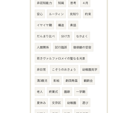
非認知能力
知識
思考
４月
安心
ルーティン
見知り
約束
イヤイヤ期
構造
素話
だんまり比べ
分け方
なかよく
人間関係
試行錯誤
価値観の受容
若きヴァルファロメイの聖なる光景
非日常
こぞうのおきょう
幼稚園見学
満3歳児
影絵
劇団角笛
観劇会
老人
終業式
園歌
一学期
夏休み
文京区
幼稚園
遊び