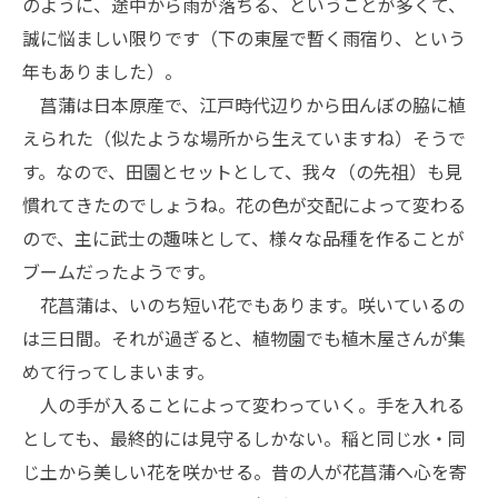
のように、途中から雨が落ちる、ということが多くて、
誠に悩ましい限りです（下の東屋で暫く雨宿り、という
年もありました）。
菖蒲は日本原産で、江戸時代辺りから田んぼの脇に植
えられた（似たような場所から生えていますね）そうで
す。なので、田園とセットとして、我々（の先祖）も見
慣れてきたのでしょうね。花の色が交配によって変わる
ので、主に武士の趣味として、様々な品種を作ることが
ブームだったようです。
花菖蒲は、いのち短い花でもあります。咲いているの
は三日間。それが過ぎると、植物園でも植木屋さんが集
めて行ってしまいます。
人の手が入ることによって変わっていく。手を入れる
としても、最終的には見守るしかない。稲と同じ水・同
じ土から美しい花を咲かせる。昔の人が花菖蒲へ心を寄