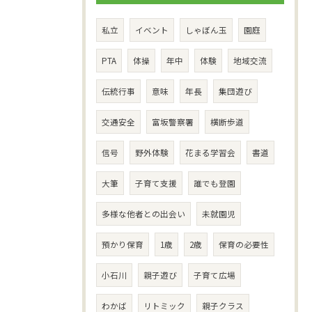
私立
イベント
しゃぼん玉
園庭
PTA
体操
年中
体験
地域交流
伝統行事
意味
年長
集団遊び
交通安全
富坂警察署
横断歩道
信号
野外体験
花まる学習会
書道
大筆
子育て支援
誰でも登園
多様な他者との出会い
未就園児
預かり保育
1歳
2歳
保育の必要性
小石川
親子遊び
子育て広場
わかば
リトミック
親子クラス