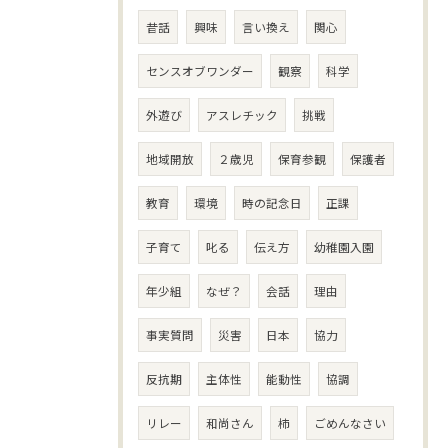
昔話
興味
言い換え
関心
センスオブワンダー
観察
科学
外遊び
アスレチック
挑戦
地域開放
２歳児
保育参観
保護者
教育
環境
時の記念日
正課
子育て
叱る
伝え方
幼稚園入園
年少組
なぜ？
会話
理由
事実質問
災害
日本
協力
反抗期
主体性
能動性
協調
リレー
和尚さん
柿
ごめんなさい