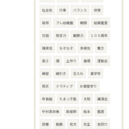
社会性
行事
バランス
体育
栽培
プレ幼稚園
朝顔
絵画鑑賞
対話
発言力
観察力
１００周年
篠原信
なぞなぞ
多様性
驚き
高さ
畑
土作り
循環
運動会
練習
綱引き
玉入れ
異学年
雨天
ナラティブ
お御堂参り
年長組
たまっ子座
太鼓
講演会
中村真奈美
助産師
絵本
鑑賞
読書
動画
見方
先生
吉四六