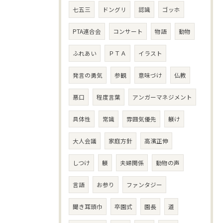
七五三
ドングリ
認識
ゴッホ
PTA連合会
コンサート
物語
動物
ふれあい
ＰＴＡ
イラスト
発言の勇気
参観
意味づけ
仏教
悪口
程度言葉
アンガーマネジメント
具体性
常識
雰囲気優先
躾け
大人会議
家庭方針
高濱正伸
しつけ
躾
夫婦関係
動物の声
言語
お参り
ファンタジー
聞き耳頭巾
卒園式
園長
道