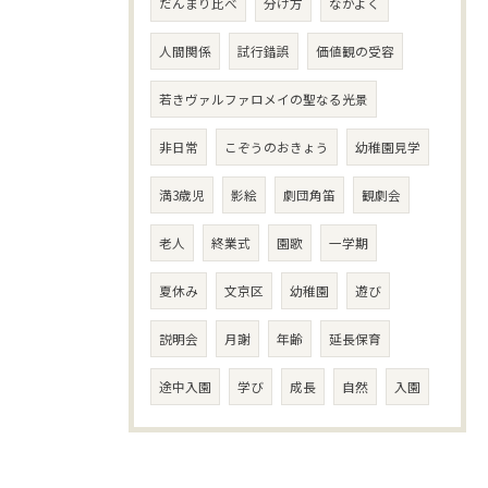
だんまり比べ
分け方
なかよく
人間関係
試行錯誤
価値観の受容
若きヴァルファロメイの聖なる光景
非日常
こぞうのおきょう
幼稚園見学
満3歳児
影絵
劇団角笛
観劇会
老人
終業式
園歌
一学期
夏休み
文京区
幼稚園
遊び
説明会
月謝
年齢
延長保育
途中入園
学び
成長
自然
入園