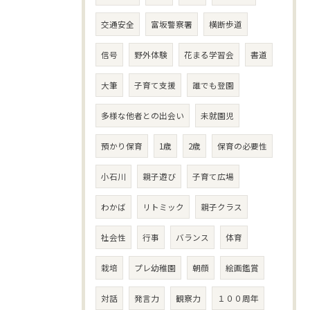
交通安全
富坂警察署
横断歩道
信号
野外体験
花まる学習会
書道
大筆
子育て支援
誰でも登園
多様な他者との出会い
未就園児
預かり保育
1歳
2歳
保育の必要性
小石川
親子遊び
子育て広場
わかば
リトミック
親子クラス
社会性
行事
バランス
体育
栽培
プレ幼稚園
朝顔
絵画鑑賞
対話
発言力
観察力
１００周年