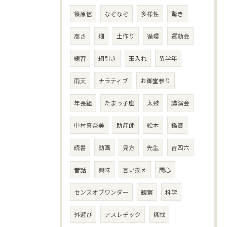
篠原信
なぞなぞ
多様性
驚き
高さ
畑
土作り
循環
運動会
練習
綱引き
玉入れ
異学年
雨天
ナラティブ
お御堂参り
年長組
たまっ子座
太鼓
講演会
中村真奈美
助産師
絵本
鑑賞
読書
動画
見方
先生
吉四六
昔話
興味
言い換え
関心
センスオブワンダー
観察
科学
外遊び
アスレチック
挑戦