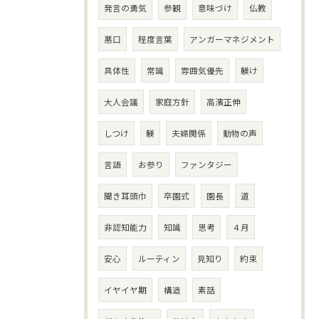
発言の勇気
参観
意味づけ
仏教
悪口
程度言葉
アンガーマネジメント
具体性
常識
雰囲気優先
躾け
大人会議
家庭方針
高濱正伸
しつけ
躾
夫婦関係
動物の声
言語
お参り
ファンタジー
聞き耳頭巾
卒園式
園長
道
非認知能力
知識
思考
４月
安心
ルーティン
見知り
約束
イヤイヤ期
構造
素話