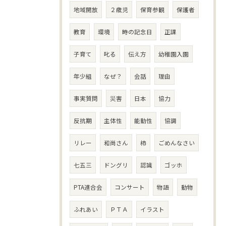
地域開放
２歳児
保育参観
保護者
教育
環境
時の記念日
正課
子育て
叱る
伝え方
幼稚園入園
年少組
なぜ？
会話
理由
事実質問
災害
日本
協力
反抗期
主体性
能動性
協調
リレー
和尚さん
柿
ごめんなさい
七五三
ドングリ
認識
ゴッホ
PTA連合会
コンサート
物語
動物
ふれあい
ＰＴＡ
イラスト