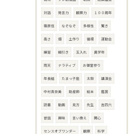
対話
発言力
観察力
１００周年
篠原信
なぞなぞ
多様性
驚き
高さ
畑
土作り
循環
運動会
練習
綱引き
玉入れ
異学年
雨天
ナラティブ
お御堂参り
年長組
たまっ子座
太鼓
講演会
中村真奈美
助産師
絵本
鑑賞
読書
動画
見方
先生
吉四六
昔話
興味
言い換え
関心
センスオブワンダー
観察
科学