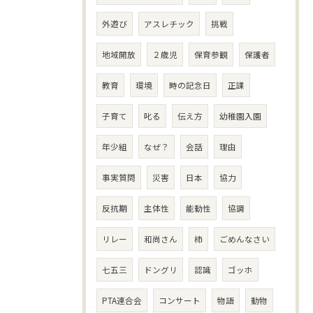
外遊び
アスレチック
挑戦
地域開放
２歳児
保育参観
保護者
教育
環境
時の記念日
正課
子育て
叱る
伝え方
幼稚園入園
年少組
なぜ？
会話
理由
事実質問
災害
日本
協力
反抗期
主体性
能動性
協調
リレー
和尚さん
柿
ごめんなさい
七五三
ドングリ
認識
ゴッホ
PTA連合会
コンサート
物語
動物