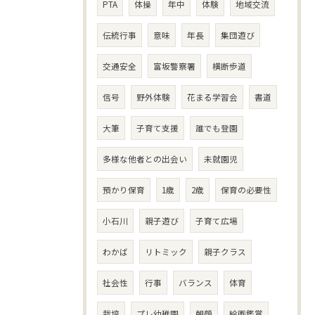
PTA
体操
年中
体験
地域交流
伝統行事
意味
年長
集団遊び
交通安全
富坂警察署
横断歩道
信号
野外体験
花まる学習会
書道
大筆
子育て支援
誰でも登園
多様な他者との出会い
未就園児
預かり保育
1歳
2歳
保育の必要性
小石川
親子遊び
子育て広場
わかば
リトミック
親子クラス
社会性
行事
バランス
体育
栽培
プレ幼稚園
朝顔
絵画鑑賞