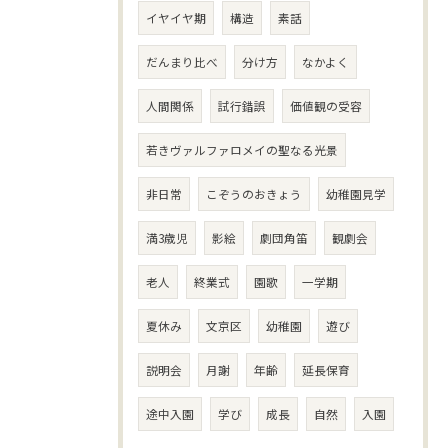
イヤイヤ期
構造
素話
だんまり比べ
分け方
なかよく
人間関係
試行錯誤
価値観の受容
若きヴァルファロメイの聖なる光景
非日常
こぞうのおきょう
幼稚園見学
満3歳児
影絵
劇団角笛
観劇会
老人
終業式
園歌
一学期
夏休み
文京区
幼稚園
遊び
説明会
月謝
年齢
延長保育
途中入園
学び
成長
自然
入園