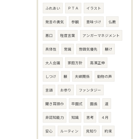
ふれあい
ＰＴＡ
イラスト
発言の勇気
参観
意味づけ
仏教
悪口
程度言葉
アンガーマネジメント
具体性
常識
雰囲気優先
躾け
大人会議
家庭方針
高濱正伸
しつけ
躾
夫婦関係
動物の声
言語
お参り
ファンタジー
聞き耳頭巾
卒園式
園長
道
非認知能力
知識
思考
４月
安心
ルーティン
見知り
約束