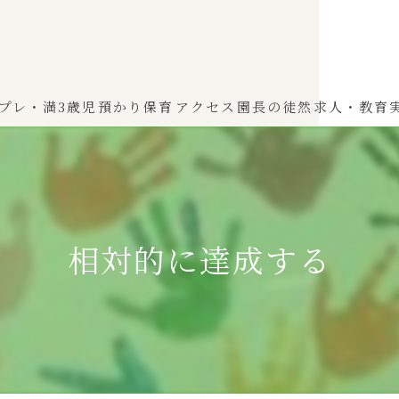
プレ・満3歳児
預かり保育
アクセス
園長の徒然
求人・教育
わかば（0～2歳児）
ひよこぐみ（1〜2歳児）
相対的に達成する
ふたばぐみ(満3歳児)