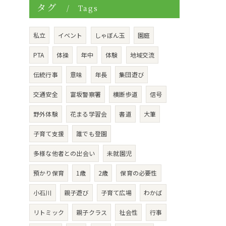
タグ
Tags
私立
イベント
しゃぼん玉
園庭
PTA
体操
年中
体験
地域交流
伝統行事
意味
年長
集団遊び
交通安全
富坂警察署
横断歩道
信号
野外体験
花まる学習会
書道
大筆
子育て支援
誰でも登園
多様な他者との出会い
未就園児
預かり保育
1歳
2歳
保育の必要性
小石川
親子遊び
子育て広場
わかば
リトミック
親子クラス
社会性
行事