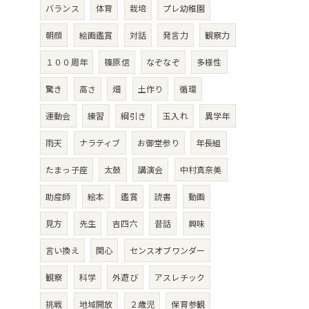
バランス
体育
栽培
プレ幼稚園
朝顔
絵画鑑賞
対話
発言力
観察力
１００周年
篠原信
なぞなぞ
多様性
驚き
高さ
畑
土作り
循環
運動会
練習
綱引き
玉入れ
異学年
雨天
ナラティブ
お御堂参り
年長組
たまっ子座
太鼓
講演会
中村真奈美
助産師
絵本
鑑賞
読書
動画
見方
先生
吉四六
昔話
興味
言い換え
関心
センスオブワンダー
観察
科学
外遊び
アスレチック
挑戦
地域開放
２歳児
保育参観