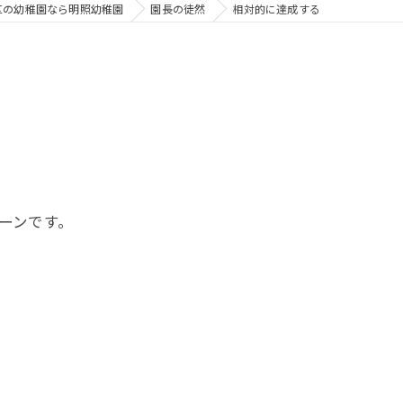
区の幼稚園なら明照幼稚園
園長の徒然
相対的に達成する
ーンです。