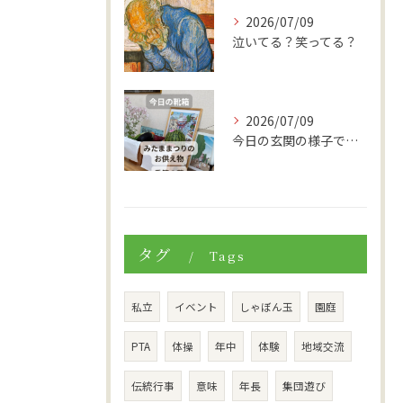
2026/07/09
泣いてる？笑ってる？
2026/07/09
今日の玄関の様子です。
タグ
Tags
私立
イベント
しゃぼん玉
園庭
PTA
体操
年中
体験
地域交流
伝統行事
意味
年長
集団遊び