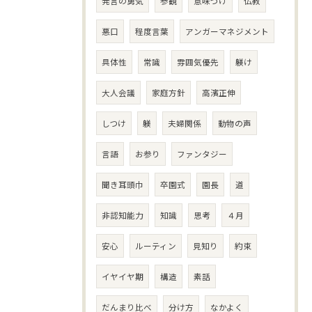
発言の勇気
参観
意味づけ
仏教
悪口
程度言葉
アンガーマネジメント
具体性
常識
雰囲気優先
躾け
大人会議
家庭方針
高濱正伸
しつけ
躾
夫婦関係
動物の声
言語
お参り
ファンタジー
聞き耳頭巾
卒園式
園長
道
非認知能力
知識
思考
４月
安心
ルーティン
見知り
約束
イヤイヤ期
構造
素話
だんまり比べ
分け方
なかよく