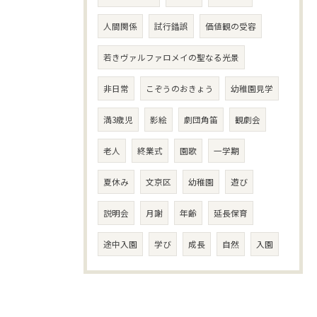
人間関係
試行錯誤
価値観の受容
若きヴァルファロメイの聖なる光景
非日常
こぞうのおきょう
幼稚園見学
満3歳児
影絵
劇団角笛
観劇会
老人
終業式
園歌
一学期
夏休み
文京区
幼稚園
遊び
説明会
月謝
年齢
延長保育
途中入園
学び
成長
自然
入園