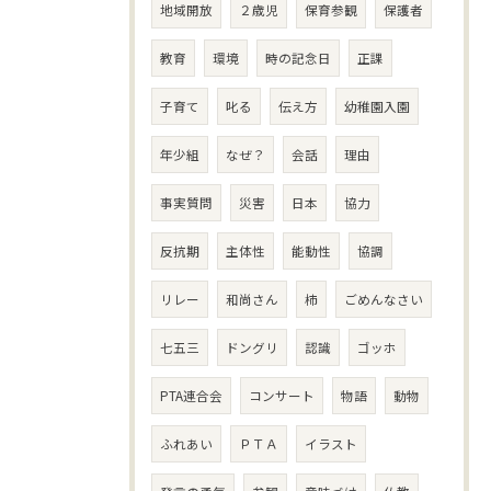
地域開放
２歳児
保育参観
保護者
教育
環境
時の記念日
正課
子育て
叱る
伝え方
幼稚園入園
年少組
なぜ？
会話
理由
事実質問
災害
日本
協力
反抗期
主体性
能動性
協調
リレー
和尚さん
柿
ごめんなさい
七五三
ドングリ
認識
ゴッホ
PTA連合会
コンサート
物語
動物
ふれあい
ＰＴＡ
イラスト