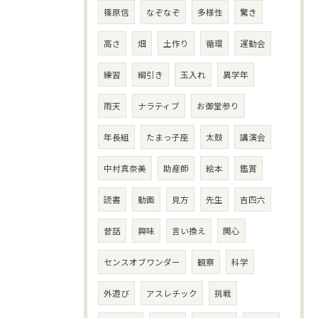
篠原信
なぞなぞ
多様性
驚き
高さ
畑
土作り
循環
運動会
練習
綱引き
玉入れ
異学年
雨天
ナラティブ
お御堂参り
年長組
たまっ子座
太鼓
講演会
中村真奈美
助産師
絵本
鑑賞
読書
動画
見方
先生
吉四六
昔話
興味
言い換え
関心
センスオブワンダー
観察
科学
外遊び
アスレチック
挑戦