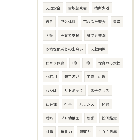
交通安全
富坂警察署
横断歩道
信号
野外体験
花まる学習会
書道
大筆
子育て支援
誰でも登園
多様な他者との出会い
未就園児
預かり保育
1歳
2歳
保育の必要性
小石川
親子遊び
子育て広場
わかば
リトミック
親子クラス
社会性
行事
バランス
体育
栽培
プレ幼稚園
朝顔
絵画鑑賞
対話
発言力
観察力
１００周年