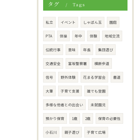
タグ
Tags
私立
イベント
しゃぼん玉
園庭
PTA
体操
年中
体験
地域交流
伝統行事
意味
年長
集団遊び
交通安全
富坂警察署
横断歩道
信号
野外体験
花まる学習会
書道
大筆
子育て支援
誰でも登園
多様な他者との出会い
未就園児
預かり保育
1歳
2歳
保育の必要性
小石川
親子遊び
子育て広場