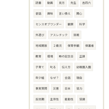
読書
動画
見方
先生
吉四六
昔話
興味
言い換え
関心
センスオブワンダー
観察
科学
外遊び
アスレチック
挑戦
地域開放
２歳児
保育参観
保護者
教育
環境
時の記念日
正課
子育て
叱る
伝え方
幼稚園入園
年少組
なぜ？
会話
理由
事実質問
災害
日本
協力
反抗期
主体性
能動性
協調