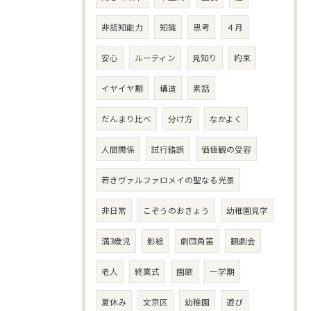
非認知能力
知識
思考
４月
安心
ルーティン
見知り
約束
イヤイヤ期
構造
素話
だんまり比べ
分け方
なかよく
人間関係
試行錯誤
価値観の受容
若きヴァルファロメイの聖なる光景
非日常
こぞうのおきょう
幼稚園見学
満3歳児
影絵
劇団角笛
観劇会
老人
終業式
園歌
一学期
夏休み
文京区
幼稚園
遊び