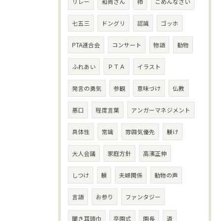
リレー
和尚さん
柿
ごめんなさい
七五三
ドングリ
認識
ゴッホ
PTA連合会
コンサート
物語
動物
ふれあい
ＰＴＡ
イラスト
発言の勇気
参観
意味づけ
仏教
悪口
程度言葉
アンガーマネジメント
具体性
常識
雰囲気優先
躾け
大人会議
家庭方針
高濱正伸
しつけ
躾
夫婦関係
動物の声
言語
お参り
ファンタジー
聞き耳頭巾
卒園式
園長
道