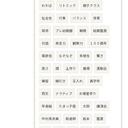
わかば
リトミック
親子クラス
社会性
行事
バランス
体育
栽培
プレ幼稚園
朝顔
絵画鑑賞
対話
発言力
観察力
１００周年
篠原信
なぞなぞ
多様性
驚き
高さ
畑
土作り
循環
運動会
練習
綱引き
玉入れ
異学年
雨天
ナラティブ
お御堂参り
年長組
たまっ子座
太鼓
講演会
中村真奈美
助産師
絵本
鑑賞