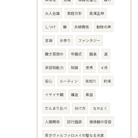
大人会議
家庭方針
高濱正伸
しつけ
躾
夫婦関係
動物の声
言語
お参り
ファンタジー
聞き耳頭巾
卒園式
園長
道
非認知能力
知識
思考
４月
安心
ルーティン
見知り
約束
イヤイヤ期
構造
素話
だんまり比べ
分け方
なかよく
人間関係
試行錯誤
価値観の受容
若きヴァルファロメイの聖なる光景