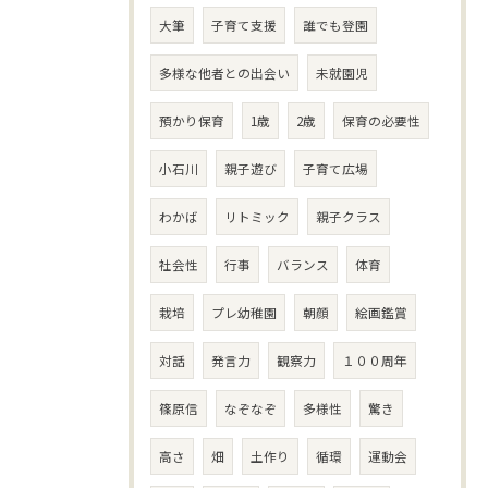
大筆
子育て支援
誰でも登園
多様な他者との出会い
未就園児
預かり保育
1歳
2歳
保育の必要性
小石川
親子遊び
子育て広場
わかば
リトミック
親子クラス
社会性
行事
バランス
体育
栽培
プレ幼稚園
朝顔
絵画鑑賞
対話
発言力
観察力
１００周年
篠原信
なぞなぞ
多様性
驚き
高さ
畑
土作り
循環
運動会