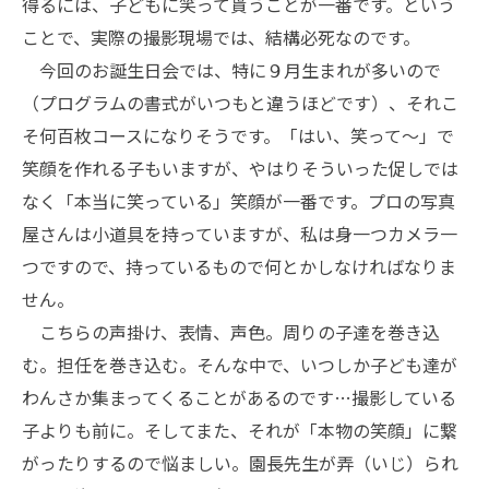
得るには、子どもに笑って貰うことが一番です。という
ことで、実際の撮影現場では、結構必死なのです。
今回のお誕生日会では、特に９月生まれが多いので
（プログラムの書式がいつもと違うほどです）、それこ
そ何百枚コースになりそうです。「はい、笑って〜」で
笑顔を作れる子もいますが、やはりそういった促しでは
なく「本当に笑っている」笑顔が一番です。プロの写真
屋さんは小道具を持っていますが、私は身一つカメラ一
つですので、持っているもので何とかしなければなりま
せん。
こちらの声掛け、表情、声色。周りの子達を巻き込
む。担任を巻き込む。そんな中で、いつしか子ども達が
わんさか集まってくることがあるのです…撮影している
子よりも前に。そしてまた、それが「本物の笑顔」に繋
がったりするので悩ましい。園長先生が弄（いじ）られ