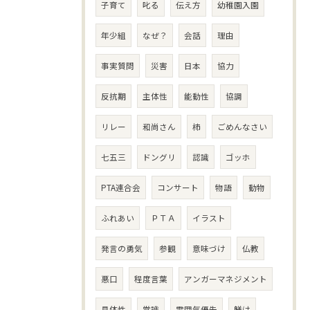
子育て
叱る
伝え方
幼稚園入園
年少組
なぜ？
会話
理由
事実質問
災害
日本
協力
反抗期
主体性
能動性
協調
リレー
和尚さん
柿
ごめんなさい
七五三
ドングリ
認識
ゴッホ
PTA連合会
コンサート
物語
動物
ふれあい
ＰＴＡ
イラスト
発言の勇気
参観
意味づけ
仏教
悪口
程度言葉
アンガーマネジメント
具体性
常識
雰囲気優先
躾け