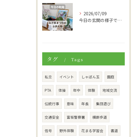
2026/07/09
今日の玄関の様子です。
タグ
Tags
私立
イベント
しゃぼん玉
園庭
PTA
体操
年中
体験
地域交流
伝統行事
意味
年長
集団遊び
交通安全
富坂警察署
横断歩道
信号
野外体験
花まる学習会
書道