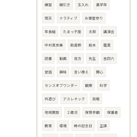
練習
綱引き
玉入れ
異学年
雨天
ナラティブ
お御堂参り
年長組
たまっ子座
太鼓
講演会
中村真奈美
助産師
絵本
鑑賞
読書
動画
見方
先生
吉四六
昔話
興味
言い換え
関心
センスオブワンダー
観察
科学
外遊び
アスレチック
挑戦
地域開放
２歳児
保育参観
保護者
教育
環境
時の記念日
正課