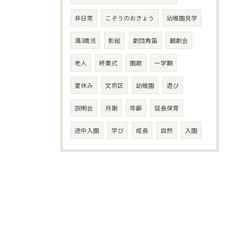
非日常
こぞうのおきょう
幼稚園見学
満3歳児
影絵
劇団角笛
観劇会
老人
終業式
園歌
一学期
夏休み
文京区
幼稚園
遊び
説明会
月謝
年齢
延長保育
途中入園
学び
成長
自然
入園