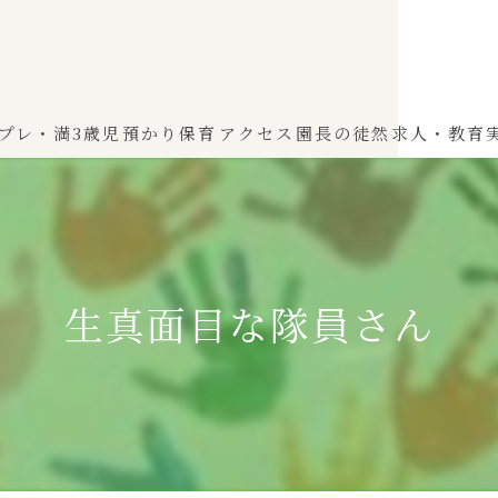
プレ・満3歳児
預かり保育
アクセス
園長の徒然
求人・教育
わかば（0～2歳児）
ひよこぐみ（1〜2歳児）
生真面目な隊員さん
ふたばぐみ(満3歳児)