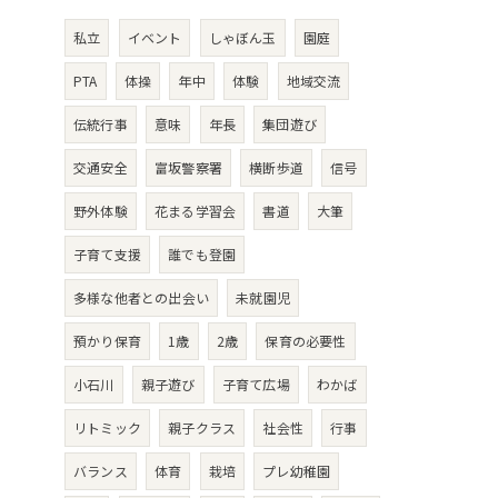
私立
イベント
しゃぼん玉
園庭
PTA
体操
年中
体験
地域交流
伝統行事
意味
年長
集団遊び
交通安全
富坂警察署
横断歩道
信号
野外体験
花まる学習会
書道
大筆
子育て支援
誰でも登園
多様な他者との出会い
未就園児
預かり保育
1歳
2歳
保育の必要性
小石川
親子遊び
子育て広場
わかば
リトミック
親子クラス
社会性
行事
バランス
体育
栽培
プレ幼稚園