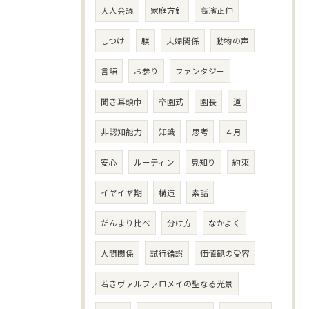
大人会議
家庭方針
高濱正伸
しつけ
躾
夫婦関係
動物の声
言語
お参り
ファンタジー
聞き耳頭巾
卒園式
園長
道
非認知能力
知識
思考
４月
安心
ルーティン
見知り
約束
イヤイヤ期
構造
素話
だんまり比べ
分け方
なかよく
人間関係
試行錯誤
価値観の受容
若きヴァルファロメイの聖なる光景