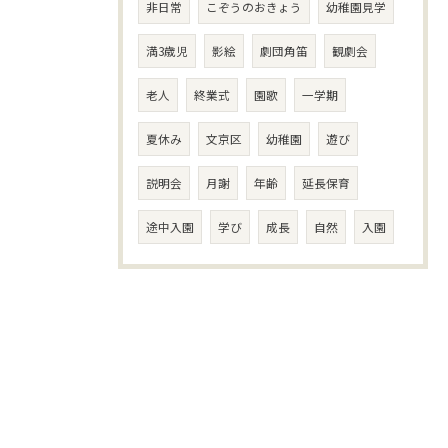
非日常
こぞうのおきょう
幼稚園見学
満3歳児
影絵
劇団角笛
観劇会
老人
終業式
園歌
一学期
夏休み
文京区
幼稚園
遊び
説明会
月謝
年齢
延長保育
途中入園
学び
成長
自然
入園