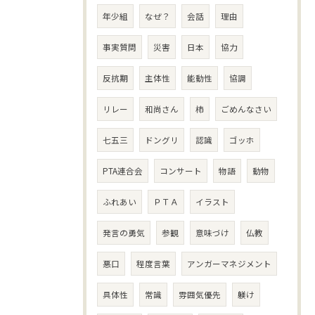
年少組
なぜ？
会話
理由
事実質問
災害
日本
協力
反抗期
主体性
能動性
協調
リレー
和尚さん
柿
ごめんなさい
七五三
ドングリ
認識
ゴッホ
PTA連合会
コンサート
物語
動物
ふれあい
ＰＴＡ
イラスト
発言の勇気
参観
意味づけ
仏教
悪口
程度言葉
アンガーマネジメント
具体性
常識
雰囲気優先
躾け