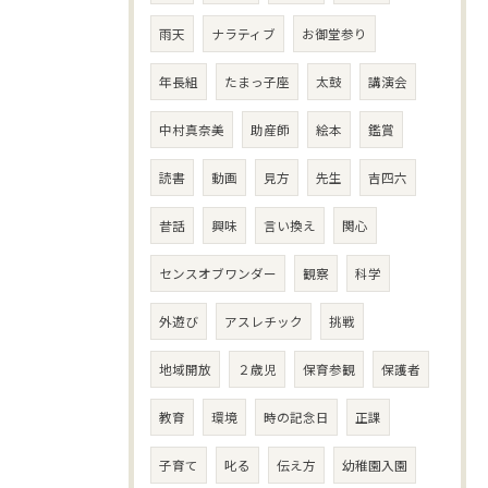
雨天
ナラティブ
お御堂参り
年長組
たまっ子座
太鼓
講演会
中村真奈美
助産師
絵本
鑑賞
読書
動画
見方
先生
吉四六
昔話
興味
言い換え
関心
センスオブワンダー
観察
科学
外遊び
アスレチック
挑戦
地域開放
２歳児
保育参観
保護者
教育
環境
時の記念日
正課
子育て
叱る
伝え方
幼稚園入園