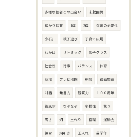
多様な他者との出会い
未就園児
預かり保育
1歳
2歳
保育の必要性
小石川
親子遊び
子育て広場
わかば
リトミック
親子クラス
社会性
行事
バランス
体育
栽培
プレ幼稚園
朝顔
絵画鑑賞
対話
発言力
観察力
１００周年
篠原信
なぞなぞ
多様性
驚き
高さ
畑
土作り
循環
運動会
練習
綱引き
玉入れ
異学年