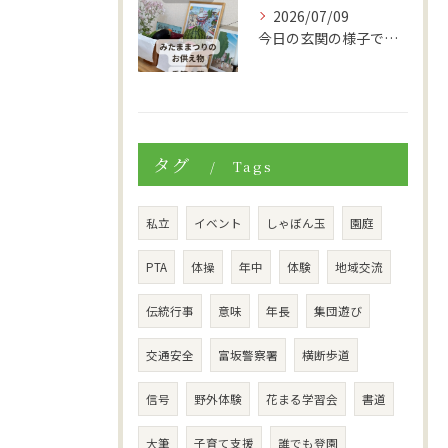
2026/07/09
今日の玄関の様子です。
タグ
Tags
私立
イベント
しゃぼん玉
園庭
PTA
体操
年中
体験
地域交流
伝統行事
意味
年長
集団遊び
交通安全
富坂警察署
横断歩道
信号
野外体験
花まる学習会
書道
大筆
子育て支援
誰でも登園