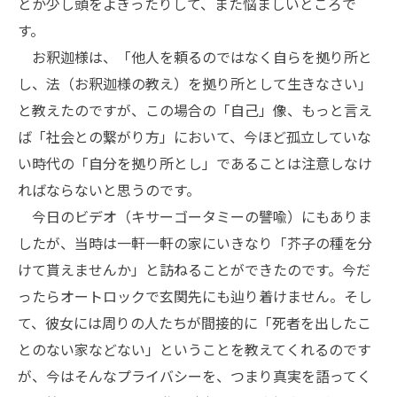
とか少し頭をよぎったりして、また悩ましいところで
す。
お釈迦様は、「他人を頼るのではなく自らを拠り所と
し、法（お釈迦様の教え）を拠り所として生きなさい」
と教えたのですが、この場合の「自己」像、もっと言え
ば「社会との繋がり方」において、今ほど孤立していな
い時代の「自分を拠り所とし」であることは注意しなけ
ればならないと思うのです。
今日のビデオ（キサーゴータミーの譬喩）にもありま
したが、当時は一軒一軒の家にいきなり「芥子の種を分
けて貰えませんか」と訪ねることができたのです。今だ
ったらオートロックで玄関先にも辿り着けません。そし
て、彼女には周りの人たちが間接的に「死者を出したこ
とのない家などない」ということを教えてくれるのです
が、今はそんなプライバシーを、つまり真実を語ってく