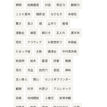
朝顔
絵画鑑賞
対話
発言力
観察力
１００周年
篠原信
なぞなぞ
多様性
驚き
高さ
畑
土作り
循環
運動会
練習
綱引き
玉入れ
異学年
雨天
ナラティブ
お御堂参り
年長組
たまっ子座
太鼓
講演会
中村真奈美
助産師
絵本
鑑賞
読書
動画
見方
先生
吉四六
昔話
興味
言い換え
関心
センスオブワンダー
観察
科学
外遊び
アスレチック
挑戦
地域開放
２歳児
保育参観