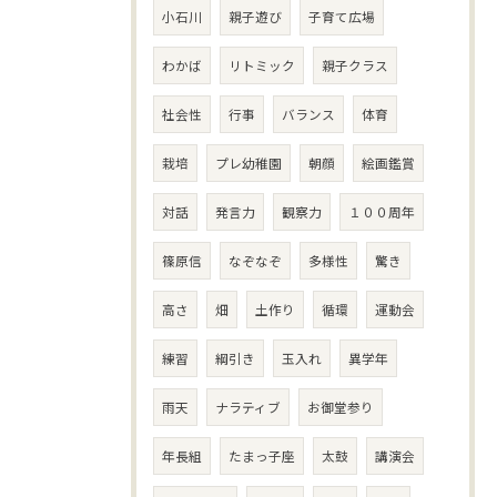
小石川
親子遊び
子育て広場
わかば
リトミック
親子クラス
社会性
行事
バランス
体育
栽培
プレ幼稚園
朝顔
絵画鑑賞
対話
発言力
観察力
１００周年
篠原信
なぞなぞ
多様性
驚き
高さ
畑
土作り
循環
運動会
練習
綱引き
玉入れ
異学年
雨天
ナラティブ
お御堂参り
年長組
たまっ子座
太鼓
講演会