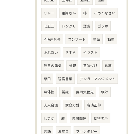
リレー
和尚さん
柿
ごめんなさい
七五三
ドングリ
認識
ゴッホ
PTA連合会
コンサート
物語
動物
ふれあい
ＰＴＡ
イラスト
発言の勇気
参観
意味づけ
仏教
悪口
程度言葉
アンガーマネジメント
具体性
常識
雰囲気優先
躾け
大人会議
家庭方針
高濱正伸
しつけ
躾
夫婦関係
動物の声
言語
お参り
ファンタジー