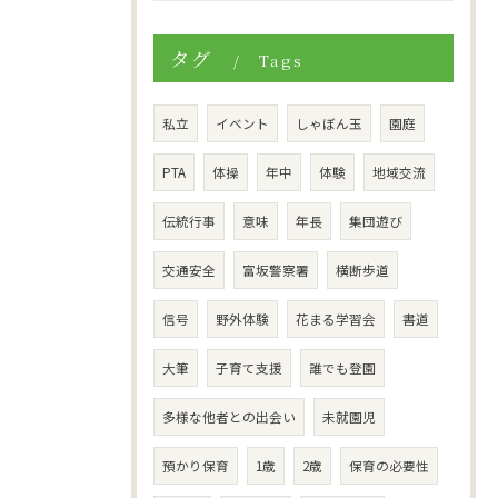
タグ
Tags
私立
イベント
しゃぼん玉
園庭
PTA
体操
年中
体験
地域交流
伝統行事
意味
年長
集団遊び
交通安全
富坂警察署
横断歩道
信号
野外体験
花まる学習会
書道
大筆
子育て支援
誰でも登園
多様な他者との出会い
未就園児
預かり保育
1歳
2歳
保育の必要性