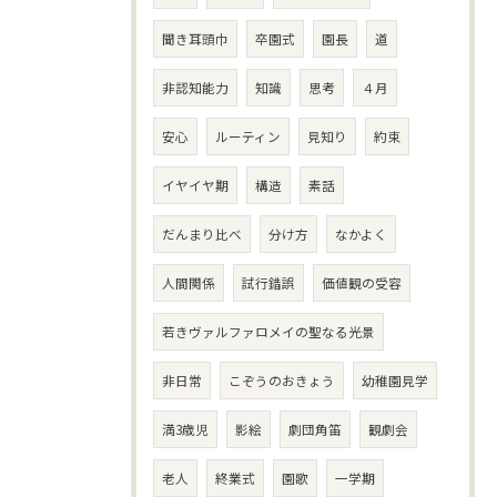
聞き耳頭巾
卒園式
園長
道
非認知能力
知識
思考
４月
安心
ルーティン
見知り
約束
イヤイヤ期
構造
素話
だんまり比べ
分け方
なかよく
人間関係
試行錯誤
価値観の受容
若きヴァルファロメイの聖なる光景
非日常
こぞうのおきょう
幼稚園見学
満3歳児
影絵
劇団角笛
観劇会
老人
終業式
園歌
一学期