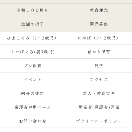
明照１００周年
教育理念
生活の様子
園児募集
ひよこぐみ（1〜2歳児）
わかば（0～2歳児）
ふたばぐみ(満3歳児)
預かり保育
プレ保育
見学
イベント
アクセス
園長の徒然
求人・教育実習
保護者専用ページ
関係者(保護者)評価
お問い合わせ
プライバシーポリシー