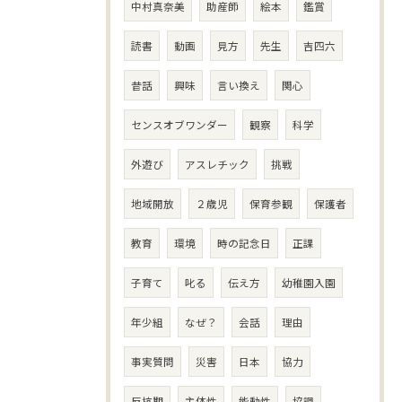
中村真奈美
助産師
絵本
鑑賞
読書
動画
見方
先生
吉四六
昔話
興味
言い換え
関心
センスオブワンダー
観察
科学
外遊び
アスレチック
挑戦
地域開放
２歳児
保育参観
保護者
教育
環境
時の記念日
正課
子育て
叱る
伝え方
幼稚園入園
年少組
なぜ？
会話
理由
事実質問
災害
日本
協力
反抗期
主体性
能動性
協調