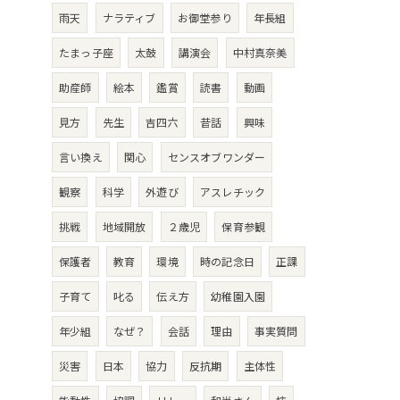
雨天
ナラティブ
お御堂参り
年長組
たまっ子座
太鼓
講演会
中村真奈美
助産師
絵本
鑑賞
読書
動画
見方
先生
吉四六
昔話
興味
言い換え
関心
センスオブワンダー
観察
科学
外遊び
アスレチック
挑戦
地域開放
２歳児
保育参観
保護者
教育
環境
時の記念日
正課
子育て
叱る
伝え方
幼稚園入園
年少組
なぜ？
会話
理由
事実質問
災害
日本
協力
反抗期
主体性