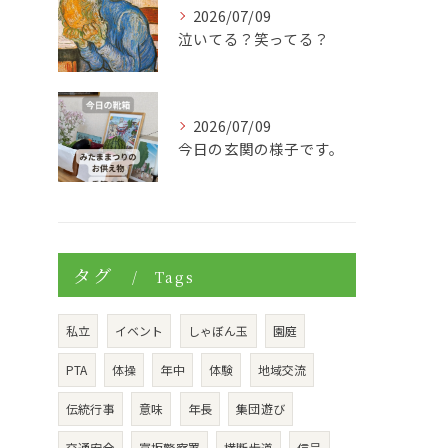
2026/07/09
泣いてる？笑ってる？
2026/07/09
今日の玄関の様子です。
タグ
Tags
私立
イベント
しゃぼん玉
園庭
PTA
体操
年中
体験
地域交流
伝統行事
意味
年長
集団遊び
交通安全
富坂警察署
横断歩道
信号