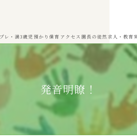
プレ・満3歳児
預かり保育
アクセス
園長の徒然
求人・教育
わかば（0～2歳児）
ひよこぐみ（1〜2歳児）
発音明瞭！
ふたばぐみ(満3歳児)