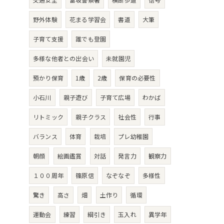
野外体験
花まる学習会
書道
大筆
子育て支援
誰でも登園
多様な他者との出会い
未就園児
預かり保育
1歳
2歳
保育の必要性
小石川
親子遊び
子育て広場
わかば
リトミック
親子クラス
社会性
行事
バランス
体育
栽培
プレ幼稚園
朝顔
絵画鑑賞
対話
発言力
観察力
１００周年
篠原信
なぞなぞ
多様性
驚き
高さ
畑
土作り
循環
運動会
練習
綱引き
玉入れ
異学年