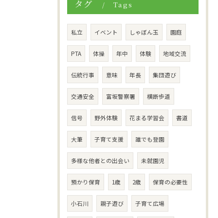
タグ
Tags
私立
イベント
しゃぼん玉
園庭
PTA
体操
年中
体験
地域交流
伝統行事
意味
年長
集団遊び
交通安全
富坂警察署
横断歩道
信号
野外体験
花まる学習会
書道
大筆
子育て支援
誰でも登園
多様な他者との出会い
未就園児
預かり保育
1歳
2歳
保育の必要性
小石川
親子遊び
子育て広場