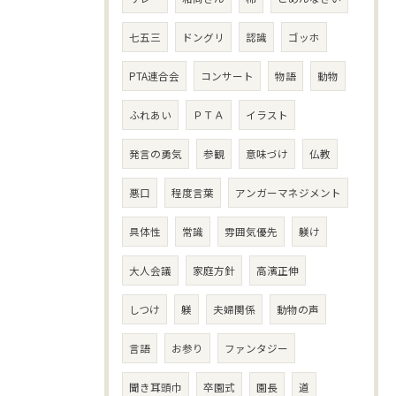
七五三
ドングリ
認識
ゴッホ
PTA連合会
コンサート
物語
動物
ふれあい
ＰＴＡ
イラスト
発言の勇気
参観
意味づけ
仏教
悪口
程度言葉
アンガーマネジメント
具体性
常識
雰囲気優先
躾け
大人会議
家庭方針
高濱正伸
しつけ
躾
夫婦関係
動物の声
言語
お参り
ファンタジー
聞き耳頭巾
卒園式
園長
道