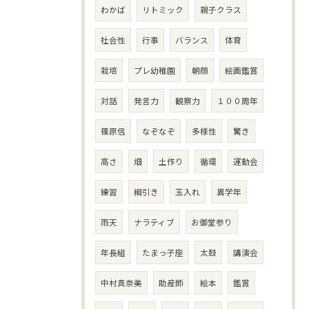
わかば
リトミック
親子クラス
社会性
行事
バランス
体育
栽培
プレ幼稚園
朝顔
絵画鑑賞
対話
発言力
観察力
１００周年
篠原信
なぞなぞ
多様性
驚き
高さ
畑
土作り
循環
運動会
練習
綱引き
玉入れ
異学年
雨天
ナラティブ
お御堂参り
年長組
たまっ子座
太鼓
講演会
中村真奈美
助産師
絵本
鑑賞