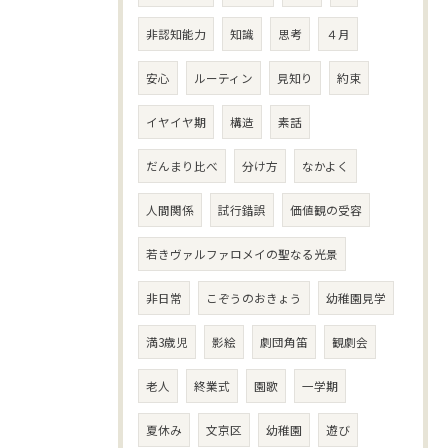
非認知能力
知識
思考
４月
安心
ルーティン
見知り
約束
イヤイヤ期
構造
素話
だんまり比べ
分け方
なかよく
人間関係
試行錯誤
価値観の受容
若きヴァルファロメイの聖なる光景
非日常
こぞうのおきょう
幼稚園見学
満3歳児
影絵
劇団角笛
観劇会
老人
終業式
園歌
一学期
夏休み
文京区
幼稚園
遊び