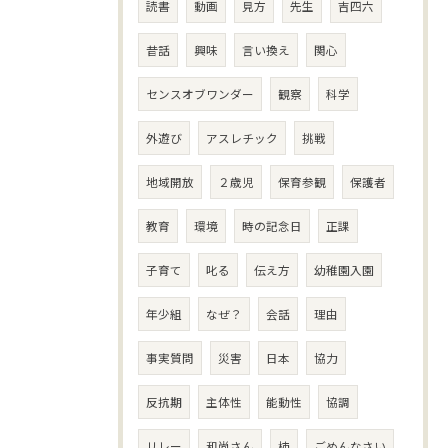
読書
動画
見方
先生
吉四六
昔話
興味
言い換え
関心
センスオブワンダー
観察
科学
外遊び
アスレチック
挑戦
地域開放
２歳児
保育参観
保護者
教育
環境
時の記念日
正課
子育て
叱る
伝え方
幼稚園入園
年少組
なぜ？
会話
理由
事実質問
災害
日本
協力
反抗期
主体性
能動性
協調
リレー
和尚さん
柿
ごめんなさい