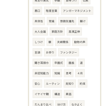
発言の勇気
参観
意味づけ
仏教
悪口
程度言葉
アンガーマネジメント
具体性
常識
雰囲気優先
躾け
大人会議
家庭方針
高濱正伸
しつけ
躾
夫婦関係
動物の声
言語
お参り
ファンタジー
聞き耳頭巾
卒園式
園長
道
非認知能力
知識
思考
４月
安心
ルーティン
見知り
約束
イヤイヤ期
構造
素話
だんまり比べ
分け方
なかよく