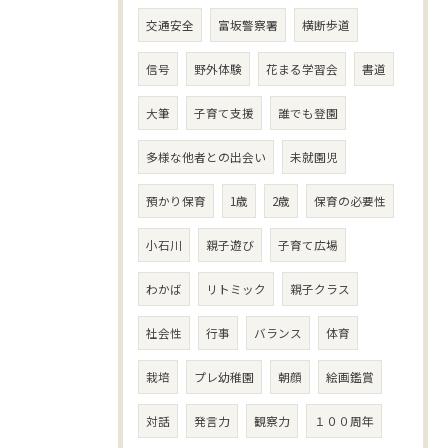
交通安全
富坂警察署
横断歩道
信号
野外体験
花まる学習会
書道
大筆
子育て支援
誰でも登園
多様な他者との出会い
未就園児
預かり保育
1歳
2歳
保育の必要性
小石川
親子遊び
子育て広場
わかば
リトミック
親子クラス
社会性
行事
バランス
体育
栽培
プレ幼稚園
朝顔
絵画鑑賞
対話
発言力
観察力
１００周年