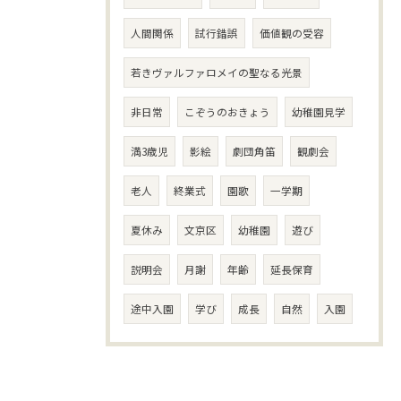
人間関係
試行錯誤
価値観の受容
若きヴァルファロメイの聖なる光景
非日常
こぞうのおきょう
幼稚園見学
満3歳児
影絵
劇団角笛
観劇会
老人
終業式
園歌
一学期
夏休み
文京区
幼稚園
遊び
説明会
月謝
年齢
延長保育
途中入園
学び
成長
自然
入園