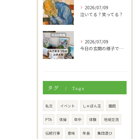
2026/07/09
泣いてる？笑ってる？
2026/07/09
今日の玄関の様子です。
タグ
Tags
私立
イベント
しゃぼん玉
園庭
PTA
体操
年中
体験
地域交流
伝統行事
意味
年長
集団遊び