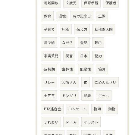
地域開放
２歳児
保育参観
保護者
教育
環境
時の記念日
正課
子育て
叱る
伝え方
幼稚園入園
年少組
なぜ？
会話
理由
事実質問
災害
日本
協力
反抗期
主体性
能動性
協調
リレー
和尚さん
柿
ごめんなさい
七五三
ドングリ
認識
ゴッホ
PTA連合会
コンサート
物語
動物
ふれあい
ＰＴＡ
イラスト