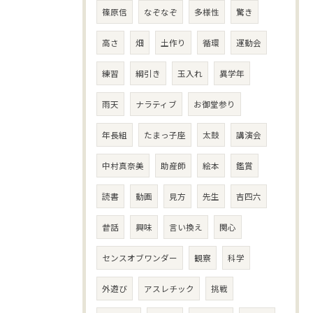
篠原信
なぞなぞ
多様性
驚き
高さ
畑
土作り
循環
運動会
練習
綱引き
玉入れ
異学年
雨天
ナラティブ
お御堂参り
年長組
たまっ子座
太鼓
講演会
中村真奈美
助産師
絵本
鑑賞
読書
動画
見方
先生
吉四六
昔話
興味
言い換え
関心
センスオブワンダー
観察
科学
外遊び
アスレチック
挑戦